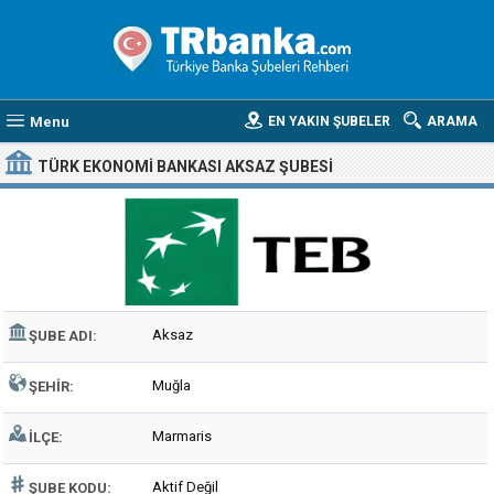
Menu
EN YAKIN ŞUBELER
ARAMA
TÜRK EKONOMI BANKASI AKSAZ ŞUBESI
Aksaz
ŞUBE ADI:
Muğla
ŞEHIR:
Marmaris
İLÇE:
Aktif Değil
ŞUBE KODU: