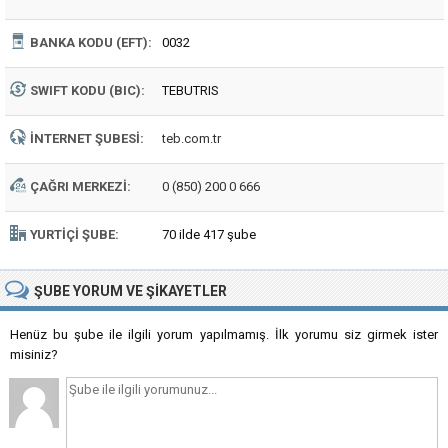
BANKA KODU (EFT):
0032
SWIFT KODU (BIC):
TEBUTRIS
İNTERNET ŞUBESI:
teb.com.tr
ÇAĞRI MERKEZI:
0 (850) 200 0 666
YURTIÇI ŞUBE:
70 ilde 417 şube
ŞUBE
YORUM VE ŞIKAYETLER
Henüz bu şube ile ilgili yorum yapılmamış. İlk yorumu siz girmek ister
misiniz?