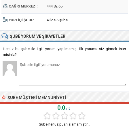
ÇAĞRI MERKEZI:
444 82 65
YURTIÇI ŞUBE:
4 ilde 6 şube
ŞUBE
YORUM VE ŞIKAYETLER
Henüz bu şube ile ilgili yorum yapılmamış. İlk yorumu siz girmek ister
misiniz?
ŞUBE MÜŞTERI MEMNUNIYETI
0.0
/ 5
Şube henüz puan alamamıştır...