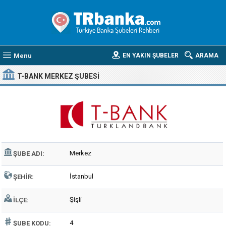
Menu
EN YAKIN ŞUBELER
ARAMA
T-BANK MERKEZ ŞUBESI
Merkez
ŞUBE ADI:
İstanbul
ŞEHIR:
Şişli
İLÇE:
4
ŞUBE KODU: