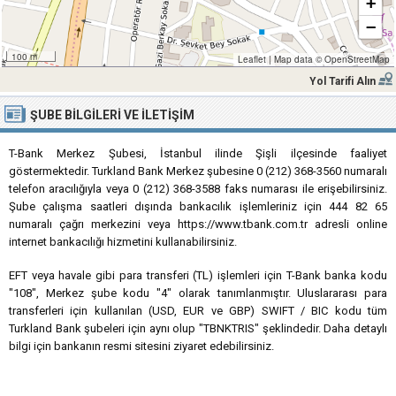
+
−
100 m
Leaflet
|
Map data ©
OpenStreetMap
Yol Tarifi Alın
ŞUBE BILGILERI VE İLETIŞIM
T-Bank Merkez Şubesi, İstanbul ilinde Şişli ilçesinde faaliyet
göstermektedir. Turkland Bank Merkez şubesine 0 (212) 368-3560 numaralı
telefon aracılığıyla veya 0 (212) 368-3588 faks numarası ile erişebilirsiniz.
Şube çalışma saatleri dışında bankacılık işlemleriniz için 444 82 65
numaralı çağrı merkezini veya https://www.tbank.com.tr adresli online
internet bankacılığı hizmetini kullanabilirsiniz.
EFT veya havale gibi para transferi (TL) işlemleri için T-Bank banka kodu
"108", Merkez şube kodu "4" olarak tanımlanmıştır. Uluslararası para
transferleri için kullanılan (USD, EUR ve GBP) SWIFT / BIC kodu tüm
Turkland Bank şubeleri için aynı olup "TBNKTRIS" şeklindedir. Daha detaylı
bilgi için bankanın resmi sitesini ziyaret edebilirsiniz.