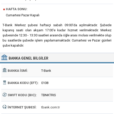
■
HAFTA SONU:
Cumartesi Pazar Kapalı
T-Bank Merkez şubesi haftaiçi sabah 09:00'da açılmaktadır. Şubede
kapanış saati olan akşam 17:00'e kadar hizmet verilmektedir. Merkez
şubesinde 12:30 - 13:30 saatleri arasında öğle arası molası verilmekte olup
bu saatlerde şubede işlem yapılamamaktadır. Cumartesi ve Pazar günleri
şube kapalıdır.
BANKA
GENEL BILGILER
BANKA İSMI:
T-Bank
BANKA KODU (EFT):
0108
SWIFT KODU (BIC):
TBNKTRIS
İNTERNET ŞUBESI:
tbank.com.tr