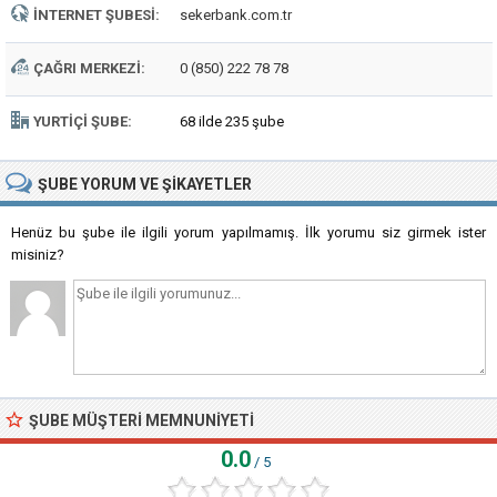
İNTERNET ŞUBESI:
sekerbank.com.tr
ÇAĞRI MERKEZI:
0 (850) 222 78 78
YURTIÇI ŞUBE:
68 ilde 235 şube
ŞUBE
YORUM VE ŞIKAYETLER
Henüz bu şube ile ilgili yorum yapılmamış. İlk yorumu siz girmek ister
misiniz?
ŞUBE MÜŞTERI MEMNUNIYETI
0.0
/ 5