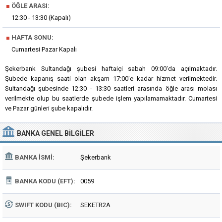
■
ÖĞLE ARASI:
12:30 - 13:30 (Kapalı)
■
HAFTA SONU:
Cumartesi Pazar Kapalı
Şekerbank Sultandağı şubesi haftaiçi sabah 09:00'da açılmaktadır.
Şubede kapanış saati olan akşam 17:00'e kadar hizmet verilmektedir.
Sultandağı şubesinde 12:30 - 13:30 saatleri arasında öğle arası molası
verilmekte olup bu saatlerde şubede işlem yapılamamaktadır. Cumartesi
ve Pazar günleri şube kapalıdır.
BANKA
GENEL BILGILER
BANKA İSMI:
Şekerbank
BANKA KODU (EFT):
0059
SWIFT KODU (BIC):
SEKETR2A