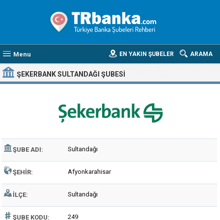
Menu
EN YAKIN ŞUBELER
ARAMA
ŞEKERBANK SULTANDAĞI ŞUBESI
Sultandağı
ŞUBE ADI:
Afyonkarahisar
ŞEHIR:
Sultandağı
İLÇE:
249
ŞUBE KODU: