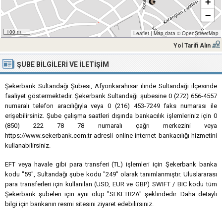
+
−
100 m
Leaflet
|
Map data ©
OpenStreetMap
Yol Tarifi Alın
ŞUBE BILGILERI VE İLETIŞIM
Şekerbank Sultandağı Şubesi, Afyonkarahisar ilinde Sultandağı ilçesinde
faaliyet göstermektedir. Şekerbank Sultandağı şubesine 0 (272) 656-4557
numaralı telefon aracılığıyla veya 0 (216) 453-7249 faks numarası ile
erişebilirsiniz. Şube çalışma saatleri dışında bankacılık işlemleriniz için 0
(850) 222 78 78 numaralı çağrı merkezini veya
https://www.sekerbank.com.tr adresli online internet bankacılığı hizmetini
kullanabilirsiniz.
EFT veya havale gibi para transferi (TL) işlemleri için Şekerbank banka
kodu "59", Sultandağı şube kodu "249" olarak tanımlanmıştır. Uluslararası
para transferleri için kullanılan (USD, EUR ve GBP) SWIFT / BIC kodu tüm
Şekerbank şubeleri için aynı olup "SEKETR2A" şeklindedir. Daha detaylı
bilgi için bankanın resmi sitesini ziyaret edebilirsiniz.