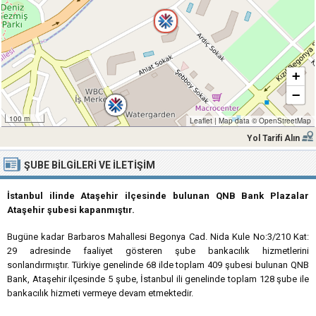
+
−
100 m
Leaflet
|
Map data ©
OpenStreetMap
Yol Tarifi Alın
ŞUBE BILGILERI VE İLETIŞIM
İstanbul ilinde Ataşehir ilçesinde bulunan QNB Bank Plazalar
Ataşehir şubesi kapanmıştır.
Bugüne kadar Barbaros Mahallesi Begonya Cad. Nida Kule No:3/210 Kat:
29 adresinde faaliyet gösteren şube bankacılık hizmetlerini
sonlandırmıştır. Türkiye genelinde 68 ilde toplam 409 şubesi bulunan QNB
Bank, Ataşehir ilçesinde 5 şube, İstanbul ili genelinde toplam 128 şube ile
bankacılık hizmeti vermeye devam etmektedir.