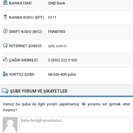
BANKA İSMI:
QNB Bank
BANKA KODU (EFT):
0111
SWIFT KODU (BIC):
FNNBTRIS
İNTERNET ŞUBESI:
qnb.com.tr
ÇAĞRI MERKEZI:
0 (850) 222 0 900
YURTIÇI ŞUBE:
68 ilde 409 şube
ŞUBE
YORUM VE ŞIKAYETLER
Henüz bu şube ile ilgili yorum yapılmamış. İlk yorumu siz girmek ister
misiniz?