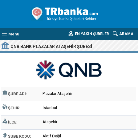
Menu
EN YAKIN ŞUBELER
ARAMA
QNB BANK PLAZALAR ATAŞEHIR ŞUBESI
Plazalar Ataşehir
ŞUBE ADI:
İstanbul
ŞEHIR:
Ataşehir
İLÇE:
Aktif Değil
ŞUBE KODU: