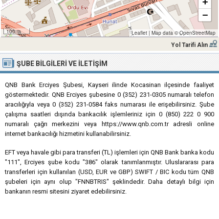
+
−
100 m
Leaflet
|
Map data ©
OpenStreetMap
Yol Tarifi Alın
ŞUBE BILGILERI VE İLETIŞIM
QNB Bank Erciyes Şubesi, Kayseri ilinde Kocasinan ilçesinde faaliyet
göstermektedir. QNB Erciyes şubesine 0 (352) 231-0305 numaralı telefon
aracılığıyla veya 0 (352) 231-0584 faks numarası ile erişebilirsiniz. Şube
çalışma saatleri dışında bankacılık işlemleriniz için 0 (850) 222 0 900
numaralı çağrı merkezini veya https://www.qnb.com.tr adresli online
internet bankacılığı hizmetini kullanabilirsiniz.
EFT veya havale gibi para transferi (TL) işlemleri için QNB Bank banka kodu
"111", Erciyes şube kodu "386" olarak tanımlanmıştır. Uluslararası para
transferleri için kullanılan (USD, EUR ve GBP) SWIFT / BIC kodu tüm QNB
şubeleri için aynı olup "FNNBTRIS" şeklindedir. Daha detaylı bilgi için
bankanın resmi sitesini ziyaret edebilirsiniz.