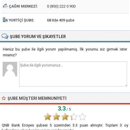
ÇAĞRI MERKEZI:
0 (850) 222 0 900
YURTIÇI ŞUBE:
68 ilde 409 şube
ŞUBE
YORUM VE ŞIKAYETLER
Henüz bu şube ile ilgili yorum yapılmamış. İlk yorumu siz girmek ister
misiniz?
ŞUBE MÜŞTERI MEMNUNIYETI
3.3
/ 5
QNB Bank Erciyes şubesi
5
üzerinden
3.3
puan almıştır. Toplam
3
oy