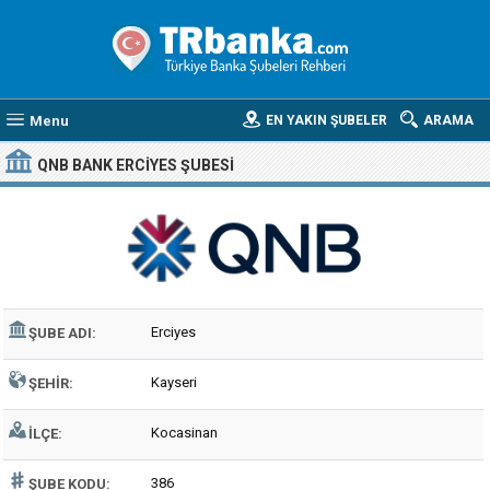
Menu
EN YAKIN ŞUBELER
ARAMA
QNB BANK ERCIYES ŞUBESI
Erciyes
ŞUBE ADI:
Kayseri
ŞEHIR:
Kocasinan
İLÇE:
386
ŞUBE KODU: