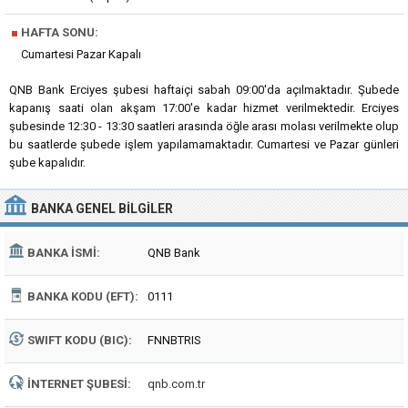
■
HAFTA SONU:
Cumartesi Pazar Kapalı
QNB Bank Erciyes şubesi haftaiçi sabah 09:00'da açılmaktadır. Şubede
kapanış saati olan akşam 17:00'e kadar hizmet verilmektedir. Erciyes
şubesinde 12:30 - 13:30 saatleri arasında öğle arası molası verilmekte olup
bu saatlerde şubede işlem yapılamamaktadır. Cumartesi ve Pazar günleri
şube kapalıdır.
BANKA
GENEL BILGILER
BANKA İSMI:
QNB Bank
BANKA KODU (EFT):
0111
SWIFT KODU (BIC):
FNNBTRIS
İNTERNET ŞUBESI:
qnb.com.tr