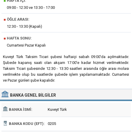
■
HAFTA İÇI:
09:00 - 12:30 ve 13:30 - 17:00
■
ÖĞLE ARASI:
12:30 - 13:30 (Kapalı)
■
HAFTA SONU:
Cumartesi Pazar Kapalı
Kuveyt Türk Taksim Ticari şubesi haftaiçi sabah 09:00'da açılmaktadır.
Şubede kapanış saati olan akşam 17:00'e kadar hizmet verilmektedir.
Taksim Ticari şubesinde 12:30 - 13:30 saatleri arasında öğle arası molası
verilmekte olup bu saatlerde şubede işlem yapılamamaktadır. Cumartesi
ve Pazar günleri şube kapalıdır.
BANKA
GENEL BILGILER
BANKA İSMI:
Kuveyt Türk
BANKA KODU (EFT):
0205