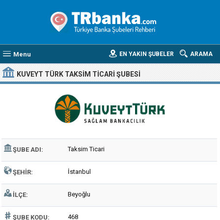
Menu
EN YAKIN ŞUBELER
ARAMA
KUVEYT TÜRK TAKSIM TICARI ŞUBESI
Taksim Ticari
ŞUBE ADI:
İstanbul
ŞEHIR:
Beyoğlu
İLÇE:
468
ŞUBE KODU: