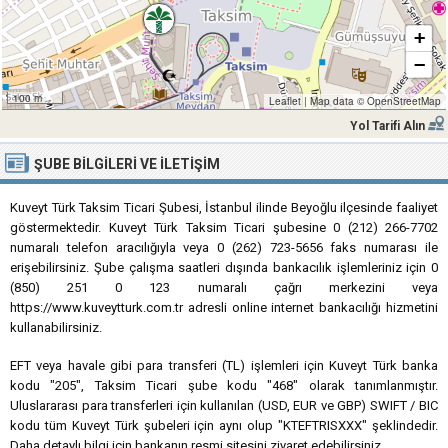
+
−
100 m
Leaflet
|
Map data ©
OpenStreetMap
Yol Tarifi Alın
ŞUBE BILGILERI VE İLETIŞIM
Kuveyt Türk Taksim Ticari Şubesi, İstanbul ilinde Beyoğlu ilçesinde faaliyet
göstermektedir. Kuveyt Türk Taksim Ticari şubesine 0 (212) 266-7702
numaralı telefon aracılığıyla veya 0 (262) 723-5656 faks numarası ile
erişebilirsiniz. Şube çalışma saatleri dışında bankacılık işlemleriniz için 0
(850) 251 0 123 numaralı çağrı merkezini veya
https://www.kuveytturk.com.tr adresli online internet bankacılığı hizmetini
kullanabilirsiniz.
EFT veya havale gibi para transferi (TL) işlemleri için Kuveyt Türk banka
kodu "205", Taksim Ticari şube kodu "468" olarak tanımlanmıştır.
Uluslararası para transferleri için kullanılan (USD, EUR ve GBP) SWIFT / BIC
kodu tüm Kuveyt Türk şubeleri için aynı olup "KTEFTRISXXX" şeklindedir.
Daha detaylı bilgi için bankanın resmi sitesini ziyaret edebilirsiniz.