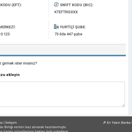
KODU (EFT):
SWIFT KODU (BIC):
KTEFTRISXXX
MERKEZI:
YURTIÇI ŞUBE:
 0 123
73 ilde 447 şube
z girmek ister misiniz?
zu ekleyin
sı
|
İletişim
🔎
En Yakın Banka 
irliği verileri baz alınarak hazırlanmıştır.
an banka görsellerinin hakları ilgili şirketlere