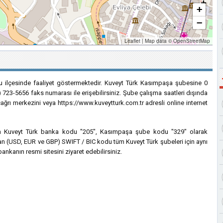
+
−
Leaflet
|
Map data ©
OpenStreetMap
u ilçesinde faaliyet göstermektedir. Kuveyt Türk Kasımpaşa şubesine 0
) 723-5656 faks numarası ile erişebilirsiniz. Şube çalışma saatleri dışında
çağrı merkezini veya https://www.kuveytturk.com.tr adresli online internet
için Kuveyt Türk banka kodu "205", Kasımpaşa şube kodu "329" olarak
nılan (USD, EUR ve GBP) SWIFT / BIC kodu tüm Kuveyt Türk şubeleri için aynı
ankanın resmi sitesini ziyaret edebilirsiniz.