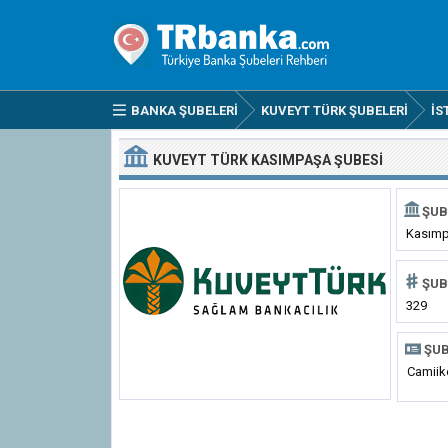
BANKA ŞUBELERI
KUVEYT TÜRK ŞUBELERI
İS
KUVEYT TÜRK KASIMPAŞA ŞUBESI
ŞUB
Kasım
ŞUB
329
ŞUB
Camiik