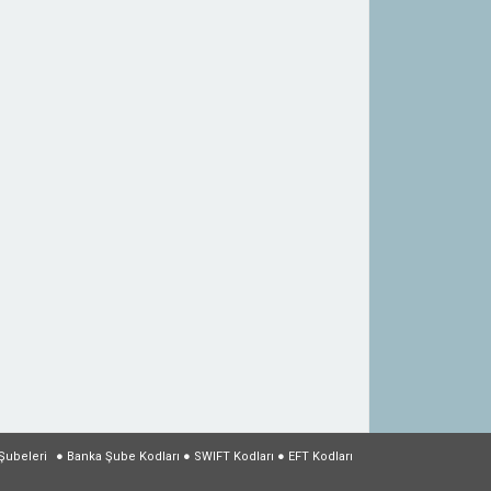
Şubeleri
●
Banka Şube Kodları
●
SWIFT Kodları
●
EFT Kodları