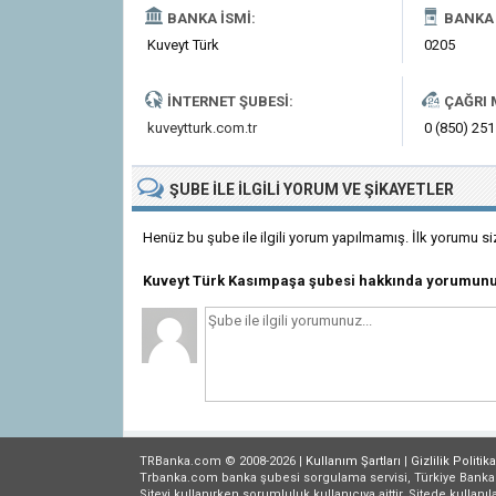
BANKA İSMI:
BANKA 
Kuveyt Türk
0205
İNTERNET ŞUBESI:
ÇAĞRI 
kuveytturk.com.tr
0 (850) 251
ŞUBE
ILE İLGILI
YORUM VE ŞIKAYETLER
Henüz bu şube ile ilgili yorum yapılmamış. İlk yorumu si
Kuveyt Türk Kasımpaşa şubesi hakkında yorumunu
TRBanka.com © 2008-2026 |
Kullanım Şartları
|
Gizlilik
Politika
Trbanka.com banka şubesi sorgulama servisi, Türkiye Bankalar B
Siteyi kullanırken sorumluluk kullanıcıya aittir. Sitede kullanıl