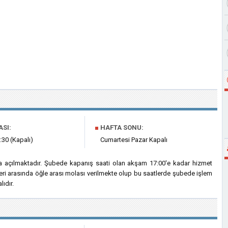
ASI:
■
HAFTA SONU:
:30 (Kapalı)
Cumartesi Pazar Kapalı
a açılmaktadır. Şubede kapanış saati olan akşam 17:00'e kadar hizmet
eri arasında öğle arası molası verilmekte olup bu saatlerde şubede işlem
ıdır.