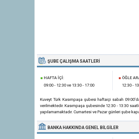
ŞUBE ÇALIŞMA SAATLERI
■
HAFTA İÇI:
■
ÖĞLE AR
09:00 - 12:30 ve 13:30 - 17:00
12:30 - 13
Kuveyt Türk Kasımpaşa şubesi haftaiçi sabah 09:00'd
verilmektedir. Kasımpaşa şubesinde 12:30 - 13:30 saatl
yapılamamaktadır. Cumartesi ve Pazar günleri şube kapal
BANKA
HAKKINDA
GENEL BILGILER