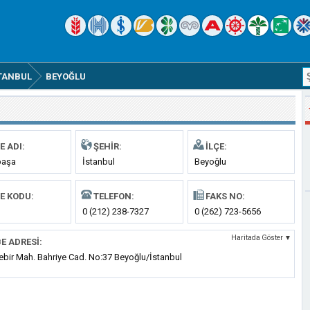
TANBUL
BEYOĞLU
E ADI:
ŞEHIR:
İLÇE:
paşa
İstanbul
Beyoğlu
E KODU:
TELEFON:
FAKS NO:
0 (212) 238-7327
0 (262) 723-5656
Haritada Göster ▼
E ADRESI:
ebir Mah. Bahriye Cad. No:37 Beyoğlu/İstanbul