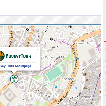
×
veyt Türk Kasımpaşa