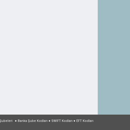
Şubeleri
●
Banka Şube Kodları
●
SWIFT Kodları
●
EFT Kodları