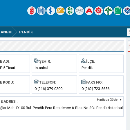
TANBUL
PENDIK
E ADI:
ŞEHIR:
İLÇE:
E-5 Ticari
İstanbul
Pendik
E KODU:
TELEFON:
FAKS NO:
0 (216) 379-0200
0 (262) 723-5656
Haritada Göster ▼
E ADRESI:
ağlar Mah. D100 Bul. Pendik Pera Residence A Blok No:20J Pendik/İstanbul