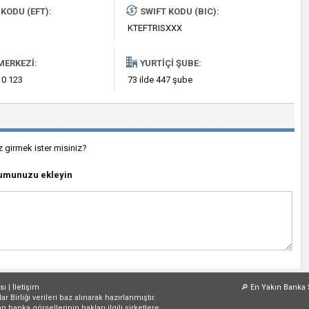
KODU (EFT):
SWIFT KODU (BIC):
KTEFTRISXXX
MERKEZI:
YURTIÇI ŞUBE:
 0 123
73 ilde 447 şube
z girmek ister misiniz?
rumunuzu ekleyin
sı
|
İletişim
🔎
En Yakın Banka 
irliği verileri baz alınarak hazırlanmıştır.
an banka görsellerinin hakları ilgili şirketlere