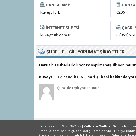
BANKA İSMI:
BANKA 
Kuveyt Türk
0205
İNTERNET ŞUBESI:
ÇAĞRI 
kuveytturk.com.tr
0 (850) 251
ŞUBE
ILE İLGILI
YORUM VE ŞIKAYETLER
Henüz bu şube ile ilgili yorum yapılmamış. İlk yorumu si
Kuveyt Türk Pendik E-5 Ticari şubesi hakkında yo
TRBanka.com © 2008-2026 |
Kullanım Şartları
|
Gizlilik
Politika
Trbanka.com banka şubesi sorgulama servisi, Türkiye Bankalar B
Siteyi kullanırken sorumluluk kullanıcıya aittir. Sitede kullanıl