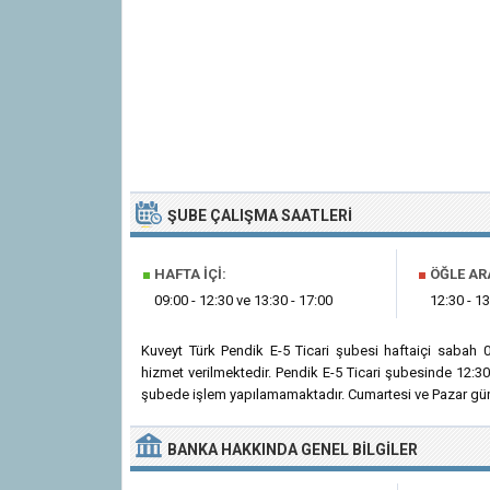
ŞUBE ÇALIŞMA SAATLERI
■
HAFTA İÇI:
■
ÖĞLE AR
09:00 - 12:30 ve 13:30 - 17:00
12:30 - 13
Kuveyt Türk Pendik E-5 Ticari şubesi haftaiçi sabah 
hizmet verilmektedir. Pendik E-5 Ticari şubesinde 12:30
şubede işlem yapılamamaktadır. Cumartesi ve Pazar günl
BANKA
HAKKINDA
GENEL BILGILER