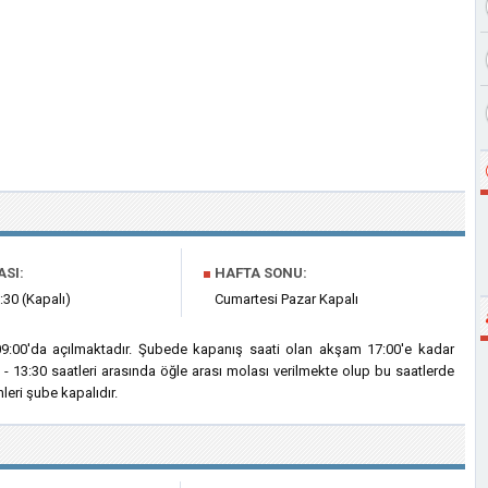
ASI:
■
HAFTA SONU:
:30 (Kapalı)
Cumartesi Pazar Kapalı
09:00'da açılmaktadır. Şubede kapanış saati olan akşam 17:00'e kadar
 - 13:30 saatleri arasında öğle arası molası verilmekte olup bu saatlerde
eri şube kapalıdır.