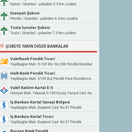
Kartal / İstanbul - şubeden 5.9 km uzakta
Esenyalı Şubesi
Pendik / İstanbul - şubeden 6.4 km uzakta
Tuzla İçmeler Şubesi
Tuzla / İstanbul - şubeden 7.3 km uzakta
ŞUBEYE YAKIN DIĞER BANKALAR
Vakıfbank Pendik Ticari
Yeşilbağlar Mah. D-100 Blv. No:20K Pendik/İstanbul
Halk Bank Pendik Ticari
Yeşilbağlar Mah. D100 Bul.Pendik Pera Residence No:20/1/82 34893 Pendik
Vakıf Katılım Kartal E-5
Hürriyet Mah. Yakacık D-100 Kuzey Yanyol Cad. Kartal İş Merkezi Sit. No:57/A Kartal/İstanbul
İş Bankası Kartal Sanayi Bölgesi
Yeşilbağlar Mah. Başkent Cad. No:37 Pendik
İş Bankası Kartal Ticari
Yeşilbağlar Mah. Başkent Cad. No:37 Pendik
Burgan Bank Pendik