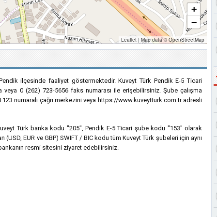
+
−
Leaflet
|
Map data ©
OpenStreetMap
Pendik ilçesinde faaliyet göstermektedir. Kuveyt Türk Pendik E-5 Ticari
a veya 0 (262) 723-5656 faks numarası ile erişebilirsiniz. Şube çalışma
1 0 123 numaralı çağrı merkezini veya https://www.kuveytturk.com.tr adresli
n Kuveyt Türk banka kodu "205", Pendik E-5 Ticari şube kodu "153" olarak
nılan (USD, EUR ve GBP) SWIFT / BIC kodu tüm Kuveyt Türk şubeleri için aynı
ankanın resmi sitesini ziyaret edebilirsiniz.