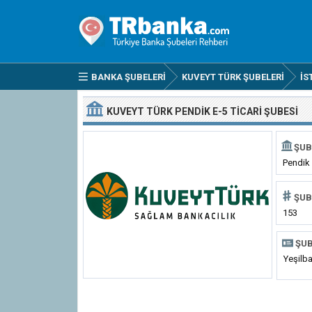
BANKA ŞUBELERI
KUVEYT TÜRK ŞUBELERI
İS
KUVEYT TÜRK PENDIK E-5 TICARI ŞUBESI
ŞUB
Pendik 
ŞUB
153
ŞUB
Yeşilb