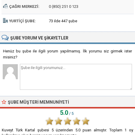
ÇAĞRI MERKEZI:
0 (850) 251 0 123
YURTIÇI ŞUBE:
73 ilde 447 şube
ŞUBE
YORUM VE ŞIKAYETLER
Henüz bu şube ile ilgili yorum yapılmamış. İlk yorumu siz girmek ister
misiniz?
ŞUBE MÜŞTERI MEMNUNIYETI
5.0
/ 5
Kuveyt Türk Kartal şubesi
5
üzerinden
5.0
puan almıştır. Toplam
1
oy