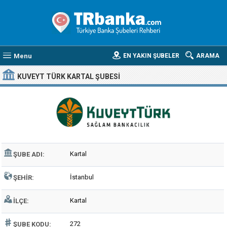
Menu
EN YAKIN ŞUBELER
ARAMA
KUVEYT TÜRK KARTAL ŞUBESI
Kartal
ŞUBE ADI:
İstanbul
ŞEHIR:
Kartal
İLÇE:
272
ŞUBE KODU: