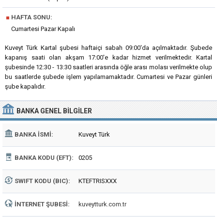
■
HAFTA SONU:
Cumartesi Pazar Kapalı
Kuveyt Türk Kartal şubesi haftaiçi sabah 09:00'da açılmaktadır. Şubede
kapanış saati olan akşam 17:00'e kadar hizmet verilmektedir. Kartal
şubesinde 12:30 - 13:30 saatleri arasında öğle arası molası verilmekte olup
bu saatlerde şubede işlem yapılamamaktadır. Cumartesi ve Pazar günleri
şube kapalıdır.
BANKA
GENEL BILGILER
BANKA İSMI:
Kuveyt Türk
BANKA KODU (EFT):
0205
SWIFT KODU (BIC):
KTEFTRISXXX
İNTERNET ŞUBESI:
kuveytturk.com.tr