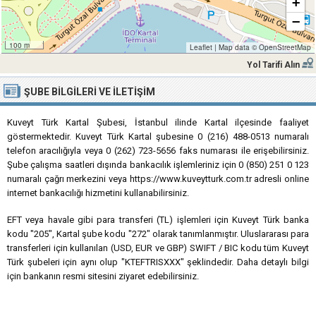
+
−
100 m
Leaflet
|
Map data ©
OpenStreetMap
Yol Tarifi Alın
ŞUBE BILGILERI VE İLETIŞIM
Kuveyt Türk Kartal Şubesi, İstanbul ilinde Kartal ilçesinde faaliyet
göstermektedir. Kuveyt Türk Kartal şubesine 0 (216) 488-0513 numaralı
telefon aracılığıyla veya 0 (262) 723-5656 faks numarası ile erişebilirsiniz.
Şube çalışma saatleri dışında bankacılık işlemleriniz için 0 (850) 251 0 123
numaralı çağrı merkezini veya https://www.kuveytturk.com.tr adresli online
internet bankacılığı hizmetini kullanabilirsiniz.
EFT veya havale gibi para transferi (TL) işlemleri için Kuveyt Türk banka
kodu "205", Kartal şube kodu "272" olarak tanımlanmıştır. Uluslararası para
transferleri için kullanılan (USD, EUR ve GBP) SWIFT / BIC kodu tüm Kuveyt
Türk şubeleri için aynı olup "KTEFTRISXXX" şeklindedir. Daha detaylı bilgi
için bankanın resmi sitesini ziyaret edebilirsiniz.