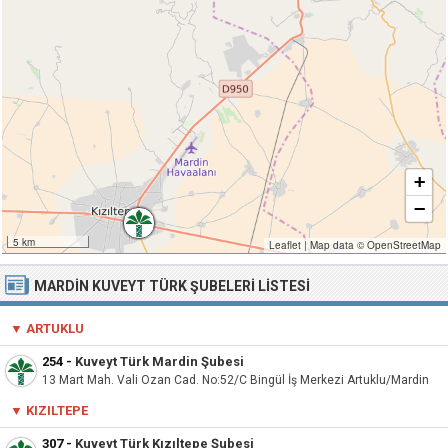
+
−
5 km
Leaflet
|
Map data ©
OpenStreetMap
MARDIN KUVEYT TÜRK ŞUBELERI LISTESI
▼ ARTUKLU
254
-
Kuveyt Türk Mardin Şubesi
13 Mart Mah. Vali Ozan Cad. No:52/C Bingül İş Merkezi Artuklu/Mardin
▼ KIZILTEPE
307
-
Kuveyt Türk Kızıltepe Şubesi