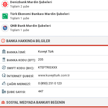
Denizbank Mardin Şubeleri
Toplam 2 şube
Türk Ekonomi Bankası Mardin Şubeleri
Toplam 1 şube
QNB Bank Mardin Şubeleri
Toplam 1 şube
BANKA HAKKINDA BILGILER
Kuveyt Türk
BANKA İSMI:
205
BANKA KODU (EFT):
KTEFTRISXXX
SWIFT KODU (BIC):
www.kuveytturk.com.tr
İNTERNET ŞUBESI:
0 (850) 251 0 123
ÇAĞRI MERKEZI:
447
ŞUBE SAYISI:
SOSYAL MEDYADA BANKAYI BEĞENIN