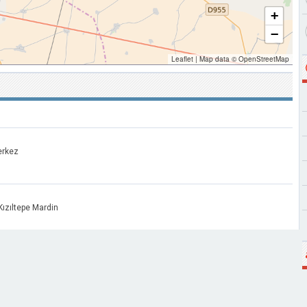
+
−
Leaflet
|
Map data ©
OpenStreetMap
erkez
ızıltepe Mardin