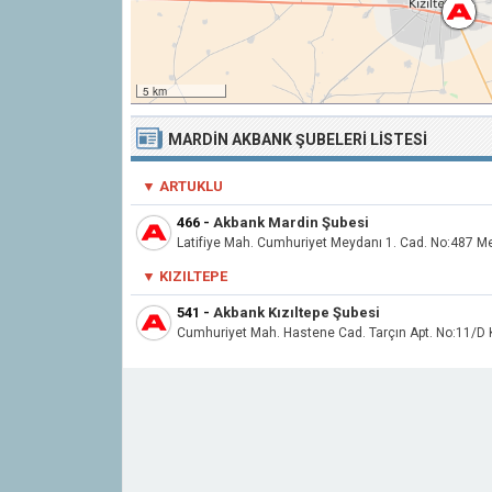
5 km
MARDIN AKBANK ŞUBELERI LISTESI
▼ ARTUKLU
466
-
Akbank Mardin Şubesi
Latifiye Mah. Cumhuriyet Meydanı 1. Cad. No:487 M
▼ KIZILTEPE
541
-
Akbank Kızıltepe Şubesi
Cumhuriyet Mah. Hastene Cad. Tarçın Apt. No:11/D K