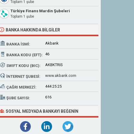
Toplam 1 şube
Türkiye Finans Mardin Şubeleri
Toplam 1 şube
BANKA HAKKINDA BILGILER
Akbank
BANKA İSMI:
46
BANKA KODU (EFT):
AKBKTRIS
SWIFT KODU (BIC):
www.akbank.com
İNTERNET ŞUBESI:
444 25 25
ÇAĞRI MERKEZI:
616
ŞUBE SAYISI:
SOSYAL MEDYADA BANKAYI BEĞENIN