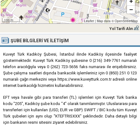
+
−
100 m
Leaflet
|
Map data ©
OpenStreetMap
Yol Tarifi Alın
ŞUBE BILGILERI VE İLETIŞIM
Kuveyt Türk Kadıköy Şubesi, İstanbul ilinde Kadıköy ilçesinde faaliyet
göstermektedir. Kuveyt Türk Kadıköy şubesine 0 (216) 349-7761 numaralı
telefon aracılığıyla veya 0 (262) 723-5656 faks numarası ile erişebilirsiniz.
Şube çalışma saatleri dışında bankacılık işlemleriniz için 0 (850) 251 0 123
numaralı çağrı merkezini veya https://www.kuveytturk.com.tr adresli online
internet bankacılığı hizmetini kullanabilirsiniz.
EFT veya havale gibi para transferi (TL) işlemleri için Kuveyt Türk banka
kodu "205", Kadıköy şube kodu "4" olarak tanımlanmıştır. Uluslararası para
transferleri için kullanılan (USD, EUR ve GBP) SWIFT / BIC kodu tüm Kuveyt
Türk şubeleri için aynı olup "KTEFTRISXXX" şeklindedir. Daha detaylı bilgi
için bankanın resmi sitesini ziyaret edebilirsiniz.