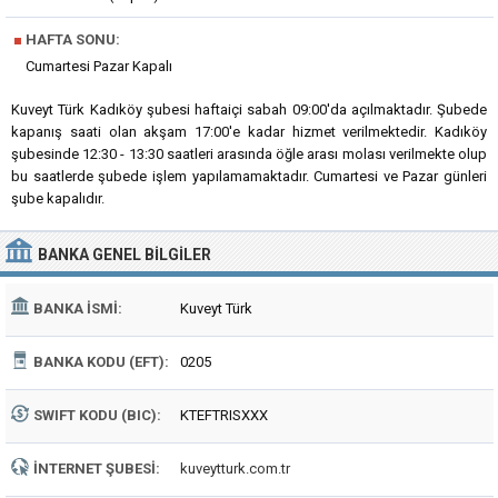
■
HAFTA SONU:
Cumartesi Pazar Kapalı
Kuveyt Türk Kadıköy şubesi haftaiçi sabah 09:00'da açılmaktadır. Şubede
kapanış saati olan akşam 17:00'e kadar hizmet verilmektedir. Kadıköy
şubesinde 12:30 - 13:30 saatleri arasında öğle arası molası verilmekte olup
bu saatlerde şubede işlem yapılamamaktadır. Cumartesi ve Pazar günleri
şube kapalıdır.
BANKA
GENEL BILGILER
BANKA İSMI:
Kuveyt Türk
BANKA KODU (EFT):
0205
SWIFT KODU (BIC):
KTEFTRISXXX
İNTERNET ŞUBESI:
kuveytturk.com.tr