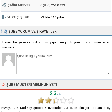
ÇAĞRI MERKEZI:
0 (850) 251 0 123
YURTIÇI ŞUBE:
73 ilde 447 şube
ŞUBE
YORUM VE ŞIKAYETLER
Henüz bu şube ile ilgili yorum yapılmamış. İlk yorumu siz girmek ister
misiniz?
ŞUBE MÜŞTERI MEMNUNIYETI
2.3
/ 5
Kuveyt Türk Kadıköy şubesi
5
üzerinden
2.3
puan almıştır. Toplam
3
oy