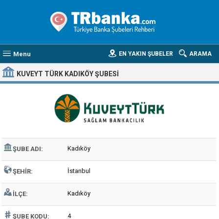
Menu
EN YAKIN ŞUBELER
ARAMA
KUVEYT TÜRK KADIKÖY ŞUBESI
Kadıköy
ŞUBE ADI:
İstanbul
ŞEHIR:
Kadıköy
İLÇE:
4
ŞUBE KODU: