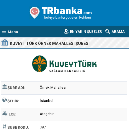
Menu
EN YAKIN ŞUBELER
ARAMA
KUVEYT TÜRK ÖRNEK MAHALLESI ŞUBESI
Örnek Mahallesi
ŞUBE ADI:
İstanbul
ŞEHIR:
Ataşehir
İLÇE:
397
ŞUBE KODU: