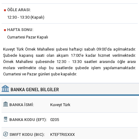
■
ÖĞLE ARASI:
12:30 - 13:30 (Kapalı)
■
HAFTA SONU:
Cumartesi Pazar Kapalı
Kuveyt Türk Örnek Mahallesi şubesi haftaiçi sabah 09:00'da açılmaktadır.
Şubede kapanış saati olan akşam 17:00'e kadar hizmet verilmektedir.
Örnek Mahallesi şubesinde 12:30 - 13:30 saatleri arasında öğle arası
molası verilmekte olup bu saatlerde şubede işlem yapılamamaktadır.
Cumartesi ve Pazar günleri şube kapalıdır.
BANKA
GENEL BILGILER
BANKA İSMI:
Kuveyt Türk
BANKA KODU (EFT):
0205
SWIFT KODU (BIC):
KTEFTRISXXX