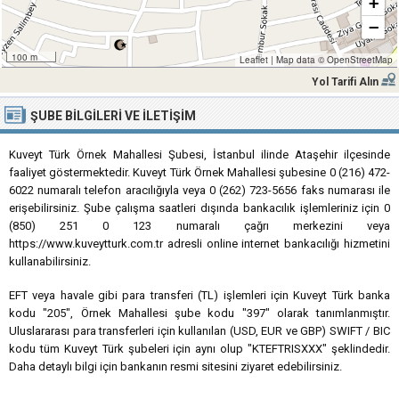
+
−
100 m
Leaflet
|
Map data ©
OpenStreetMap
Yol Tarifi Alın
ŞUBE BILGILERI VE İLETIŞIM
Kuveyt Türk Örnek Mahallesi Şubesi, İstanbul ilinde Ataşehir ilçesinde
faaliyet göstermektedir. Kuveyt Türk Örnek Mahallesi şubesine 0 (216) 472-
6022 numaralı telefon aracılığıyla veya 0 (262) 723-5656 faks numarası ile
erişebilirsiniz. Şube çalışma saatleri dışında bankacılık işlemleriniz için 0
(850) 251 0 123 numaralı çağrı merkezini veya
https://www.kuveytturk.com.tr adresli online internet bankacılığı hizmetini
kullanabilirsiniz.
EFT veya havale gibi para transferi (TL) işlemleri için Kuveyt Türk banka
kodu "205", Örnek Mahallesi şube kodu "397" olarak tanımlanmıştır.
Uluslararası para transferleri için kullanılan (USD, EUR ve GBP) SWIFT / BIC
kodu tüm Kuveyt Türk şubeleri için aynı olup "KTEFTRISXXX" şeklindedir.
Daha detaylı bilgi için bankanın resmi sitesini ziyaret edebilirsiniz.