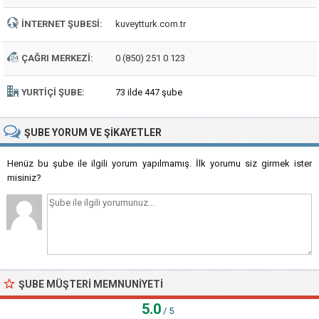
İNTERNET ŞUBESI:
kuveytturk.com.tr
ÇAĞRI MERKEZI:
0 (850) 251 0 123
YURTIÇI ŞUBE:
73 ilde 447 şube
ŞUBE
YORUM VE ŞIKAYETLER
Henüz bu şube ile ilgili yorum yapılmamış. İlk yorumu siz girmek ister
misiniz?
ŞUBE MÜŞTERI MEMNUNIYETI
5.0
/ 5