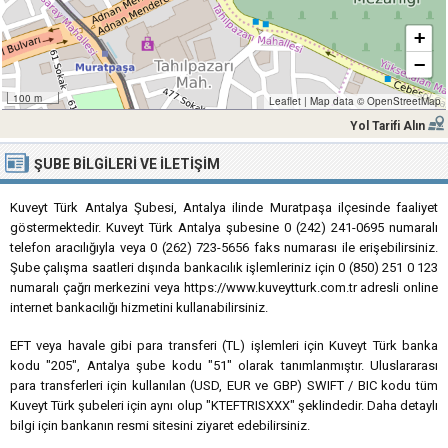
+
−
100 m
Leaflet
|
Map data ©
OpenStreetMap
Yol Tarifi Alın
ŞUBE BILGILERI VE İLETIŞIM
Kuveyt Türk Antalya Şubesi, Antalya ilinde Muratpaşa ilçesinde faaliyet
göstermektedir. Kuveyt Türk Antalya şubesine 0 (242) 241-0695 numaralı
telefon aracılığıyla veya 0 (262) 723-5656 faks numarası ile erişebilirsiniz.
Şube çalışma saatleri dışında bankacılık işlemleriniz için 0 (850) 251 0 123
numaralı çağrı merkezini veya https://www.kuveytturk.com.tr adresli online
internet bankacılığı hizmetini kullanabilirsiniz.
EFT veya havale gibi para transferi (TL) işlemleri için Kuveyt Türk banka
kodu "205", Antalya şube kodu "51" olarak tanımlanmıştır. Uluslararası
para transferleri için kullanılan (USD, EUR ve GBP) SWIFT / BIC kodu tüm
Kuveyt Türk şubeleri için aynı olup "KTEFTRISXXX" şeklindedir. Daha detaylı
bilgi için bankanın resmi sitesini ziyaret edebilirsiniz.