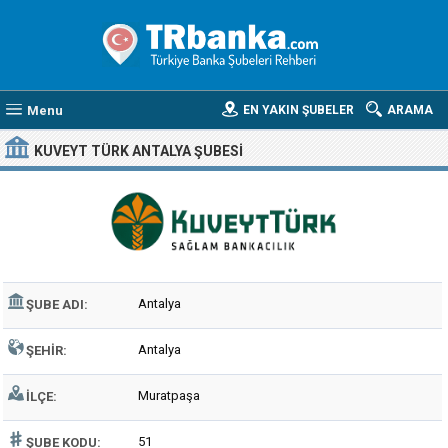
Menu
EN YAKIN ŞUBELER
ARAMA
KUVEYT TÜRK ANTALYA ŞUBESI
Antalya
ŞUBE ADI:
Antalya
ŞEHIR:
Muratpaşa
İLÇE:
51
ŞUBE KODU: