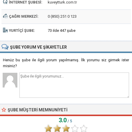
İNTERNET ŞUBESI:
kuveytturk.com.tr
ÇAĞRI MERKEZI:
0 (850) 251 0 123
YURTIÇI ŞUBE:
73 ilde 447 şube
ŞUBE
YORUM VE ŞIKAYETLER
Henüz bu şube ile ilgili yorum yapılmamış. İlk yorumu siz girmek ister
misiniz?
ŞUBE MÜŞTERI MEMNUNIYETI
3.0
/ 5