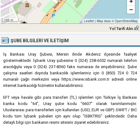
+
−
100 m
Leaflet
|
Map data ©
OpenStreetMap
Yol Tarifi Alın
ŞUBE BILGILERI VE İLETIŞIM
İş Bankası Uray Şubesi, Mersin ilinde Akdeniz ilçesinde faaliyet
göstermektedir. İşbank Uray şubesine 0 (324) 238-6552 numaralı telefon
aracılığıyla veya 0 (324) 237-8360 faks numarası ile erişebilirsiniz. Şube
çalışma saatleri dışında bankacılık işlemleriniz için 0 (850) 724 0 724
numaralı çağrı merkezini veya https://www.isbank.com.tr adresli online
internet bankacılığı hizmetini kullanabilirsiniz.
EFT veya havale gibi para transferi (TL) işlemleri için Türkiye İş Bankası
banka kodu "64", Uray şube kodu "6607" olarak tanımlanmıştır.
Uluslararası para transferleri için kullanılan (USD, EUR ve GBP) SWIFT / BIC
kodu tüm İşbank şubeleri için aynı olup "ISBKTRIS" şeklindedir. Daha
detaylı bilgi için bankanın resmi sitesini ziyaret edebilirsiniz.