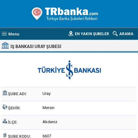
Menu
EN YAKIN ŞUBELER
ARAMA
İŞ BANKASI URAY ŞUBESI
Uray
ŞUBE ADI:
Mersin
ŞEHIR:
Akdeniz
İLÇE:
6607
ŞUBE KODU: