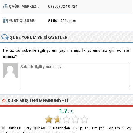
ÇAĞRI MERKEZI:
0 (850) 724 0 724
YURTIÇI ŞUBE:
81 ilde 991 şube
ŞUBE
YORUM VE ŞIKAYETLER
Henüz bu şube ile ilgili yorum yapılmamış. İlk yorumu siz girmek ister
misiniz?
ŞUBE MÜŞTERI MEMNUNIYETI
1.7
/ 5
İş Bankası Uray şubesi
5
üzerinden
1.7
puan almıştır. Toplam
3
oy