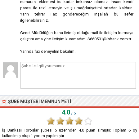
numarası eklemesi bu kadar imkansız olamaz. İnsanı kendi
parası ile rezil etmeyin ve şu mağduriyetimi ortadan kaldırın.
Yarın tekrar Fax göndereceğim inşallah bu sefer
ilgilenebilirsiniz.
Genel Müdürlüğün bana iletmiş olduğu mail ile iletişim kurmaya
çalıştım ama yine iletişim kuramadım. S660501@isbank.com.tr
Yarında fax deneyelim bakalım.
ŞUBE MÜŞTERI MEMNUNIYETI
4.0
/ 5
İş Bankası Toroslar şubesi
5
üzerinden
4.0
puan almıştır. Toplam
6
oy
kullanılmış olup
1
yorum yapılmıştır.