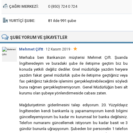
ÇAĞRI MERKEZI:
0 (850) 724 0 724
YURTIÇI ŞUBE:
81 ilde 991 şube
ŞUBE
YORUM VE ŞIKAYETLER
★
Mehmet Çiftt
·
· 12 Kasım 2019
Merhaba ben Bankanızın müşterisi Mehmet Çift. Şuanda
İngilteredeyim ve buradaki şube ile iletişime geçtim biz bu
konuda yetkili değiliz dediler. Gnel müdürlüğe yazdım heryere
yazdım fakat genel müdürlük şube ile iletişime geçtiğiniz veya
fax çektiğiniz takdirde işlemimi gerçekleştirebileceğimi söyledi
buna rağmen gerçekleştiremiyorum. Genel Müdürlüğün beni alt
kurumu olan şubeye yönlendirmeside cabası zaten.
Mağduriyetimin giderilmesini talep ediyorum. 20. Yüzyıldayız
İngiltereden kendi bankamla iş yapamamıyorum kendi bilgimi
güncelleyemiyorum bu kadar mı kurumsal bir banka değilsiniz.
Telefon numaramı güncellemek istiyorum bu kadar basit ve 3
gündür bununla uğraşıyorum. Şubeden bir personelin 1 telefon