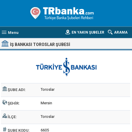
Menu
EN YAKIN ŞUBELER
ARAMA
İŞ BANKASI TOROSLAR ŞUBESI
Toroslar
ŞUBE ADI:
Mersin
ŞEHIR:
Toroslar
İLÇE:
6605
ŞUBE KODU: