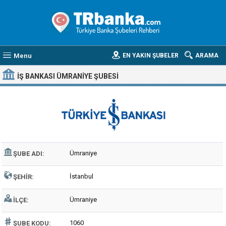
Menu
EN YAKIN ŞUBELER
ARAMA
İŞ BANKASI ÜMRANIYE ŞUBESI
Ümraniye
ŞUBE ADI:
İstanbul
ŞEHIR:
Ümraniye
İLÇE:
1060
ŞUBE KODU: