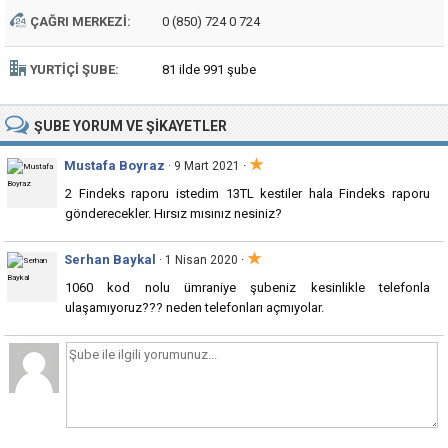
ÇAĞRI MERKEZI:
0 (850) 724 0 724
YURTIÇI ŞUBE:
81 ilde 991 şube
ŞUBE
YORUM VE ŞIKAYETLER
★
Mustafa Boyraz
·
· 9 Mart 2021
2 Findeks raporu istedim 13TL kestiler hala Findeks raporu
gönderecekler. Hırsız mısınız nesiniz?
★
Serhan Baykal
·
· 1 Nisan 2020
1060 kod nolu ümraniye şubeniz kesinlikle telefonla
ulaşamıyoruz??? neden telefonları açmıyolar.