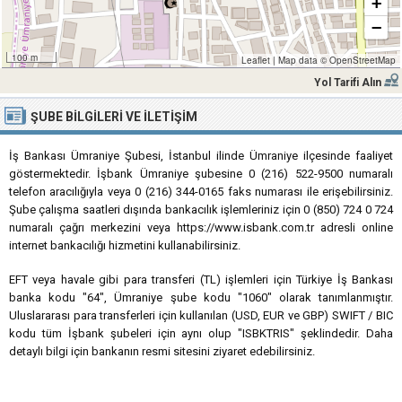
+
−
100 m
Leaflet
|
Map data ©
OpenStreetMap
Yol Tarifi Alın
ŞUBE BILGILERI VE İLETIŞIM
İş Bankası Ümraniye Şubesi, İstanbul ilinde Ümraniye ilçesinde faaliyet
göstermektedir. İşbank Ümraniye şubesine 0 (216) 522-9500 numaralı
telefon aracılığıyla veya 0 (216) 344-0165 faks numarası ile erişebilirsiniz.
Şube çalışma saatleri dışında bankacılık işlemleriniz için 0 (850) 724 0 724
numaralı çağrı merkezini veya https://www.isbank.com.tr adresli online
internet bankacılığı hizmetini kullanabilirsiniz.
EFT veya havale gibi para transferi (TL) işlemleri için Türkiye İş Bankası
banka kodu "64", Ümraniye şube kodu "1060" olarak tanımlanmıştır.
Uluslararası para transferleri için kullanılan (USD, EUR ve GBP) SWIFT / BIC
kodu tüm İşbank şubeleri için aynı olup "ISBKTRIS" şeklindedir. Daha
detaylı bilgi için bankanın resmi sitesini ziyaret edebilirsiniz.