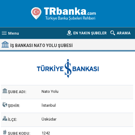
Menu
EN YAKIN ŞUBELER
ARAMA
İŞ BANKASI NATO YOLU ŞUBESI
Nato Yolu
ŞUBE ADI:
İstanbul
ŞEHIR:
Üsküdar
İLÇE:
1242
ŞUBE KODU: