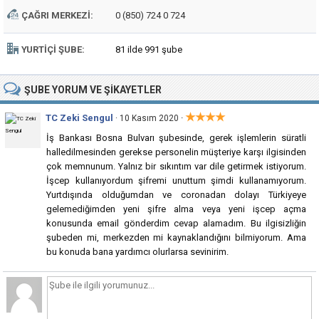
ÇAĞRI MERKEZI:
0 (850) 724 0 724
YURTIÇI ŞUBE:
81 ilde 991 şube
ŞUBE
YORUM VE ŞIKAYETLER
★★★★
TC Zeki Sengul
·
· 10 Kasım 2020
İş Bankası Bosna Bulvarı şubesinde, gerek işlemlerin süratli
halledilmesinden gerekse personelin müşteriye karşı ilgisinden
çok memnunum. Yalnız bir sıkıntım var dile getirmek istiyorum.
İşcep kullanıyordum şifremi unuttum şimdi kullanamıyorum.
Yurtdışında olduğumdan ve coronadan dolayı Türkiyeye
gelemediğimden yeni şifre alma veya yeni işcep açma
konusunda email gönderdim cevap alamadım. Bu ilgisizliğin
şubeden mi, merkezden mi kaynaklandığını bilmiyorum. Ama
bu konuda bana yardımcı olurlarsa sevinirim.