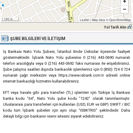
+
−
100 m
Leaflet
|
Map data ©
OpenStreetMap
Yol Tarifi Alın
ŞUBE BILGILERI VE İLETIŞIM
İş Bankası Nato Yolu Şubesi, İstanbul ilinde Üsküdar ilçesinde faaliyet
göstermektedir. İşbank Nato Yolu şubesine 0 (216) 443-0690 numaralı
telefon aracılığıyla veya 0 (216) 443-0692 faks numarası ile erişebilirsiniz.
Şube çalışma saatleri dışında bankacılık işlemleriniz için 0 (850) 724 0 724
numaralı çağrı merkezini veya https://www.isbank.com.tr adresli online
internet bankacılığı hizmetini kullanabilirsiniz.
EFT veya havale gibi para transferi (TL) işlemleri için Türkiye İş Bankası
banka kodu "64", Nato Yolu şube kodu "1242" olarak tanımlanmıştır.
Uluslararası para transferleri için kullanılan (USD, EUR ve GBP) SWIFT / BIC
kodu tüm İşbank şubeleri için aynı olup "ISBKTRIS" şeklindedir. Daha
detaylı bilgi için bankanın resmi sitesini ziyaret edebilirsiniz.