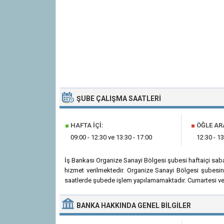
ŞUBE ÇALIŞMA SAATLERI
■
HAFTA İÇI:
■
ÖĞLE AR
09:00 - 12:30 ve 13:30 - 17:00
12:30 - 13
İş Bankası Organize Sanayi Bölgesi şubesi haftaiçi sab
hizmet verilmektedir. Organize Sanayi Bölgesi şubesin
saatlerde şubede işlem yapılamamaktadır. Cumartesi ve 
BANKA
HAKKINDA
GENEL BILGILER