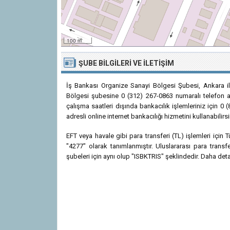
100 m
ŞUBE BILGILERI VE İLETIŞIM
İş Bankası Organize Sanayi Bölgesi Şubesi, Ankara il
Bölgesi şubesine 0 (312) 267-0863 numaralı telefon ara
çalışma saatleri dışında bankacılık işlemleriniz için 0
adresli online internet bankacılığı hizmetini kullanabilirsi
EFT veya havale gibi para transferi (TL) işlemleri içi
"4277" olarak tanımlanmıştır. Uluslararası para tran
şubeleri için aynı olup "ISBKTRIS" şeklindedir. Daha detayl