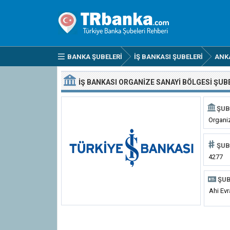
BANKA ŞUBELERI
İŞ BANKASI ŞUBELERI
ANK
İŞ BANKASI ORGANIZE SANAYI BÖLGESI ŞUB
ŞUB
Organi
ŞUB
4277
ŞUB
Ahi Ev