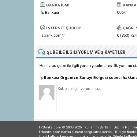
BANKA İSMI:
BANKA 
İş Bankası
0064
İNTERNET ŞUBESI:
ÇAĞRI 
isbank.com.tr
0 (850) 724
ŞUBE
ILE İLGILI
YORUM VE ŞIKAYETLER
Henüz bu şube ile ilgili yorum yapılmamış. İlk yorumu si
İş Bankası Organize Sanayi Bölgesi şubesi hakkı
TRBanka.com © 2008-2026 |
Kullanım Şartları
|
Gizlilik
Politika
Trbanka.com banka şubesi sorgulama servisi, Türkiye Bankalar B
Siteyi kullanırken sorumluluk kullanıcıya aittir. Sitede kullanıl