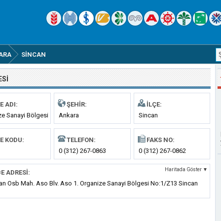
ARA
SINCAN
ESI
E ADI:
ŞEHIR:
İLÇE:
ze Sanayi Bölgesi
Ankara
Sincan
E KODU:
TELEFON:
FAKS NO:
0 (312) 267-0863
0 (312) 267-0862
Haritada Göster ▼
E ADRESI:
ran Osb Mah. Aso Blv. Aso 1. Organize Sanayi Bölgesi No:1/Z13 Sincan