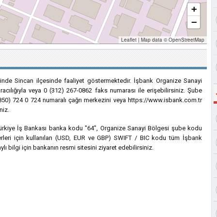
+
−
Leaflet
|
Map data ©
OpenStreetMap
inde Sincan ilçesinde faaliyet göstermektedir. İşbank Organize Sanayi
cılığıyla veya 0 (312) 267-0862 faks numarası ile erişebilirsiniz. Şube
 (850) 724 0 724 numaralı çağrı merkezini veya https://www.isbank.com.tr
niz.
n Türkiye İş Bankası banka kodu "64", Organize Sanayi Bölgesi şube kodu
sferleri için kullanılan (USD, EUR ve GBP) SWIFT / BIC kodu tüm İşbank
ı bilgi için bankanın resmi sitesini ziyaret edebilirsiniz.