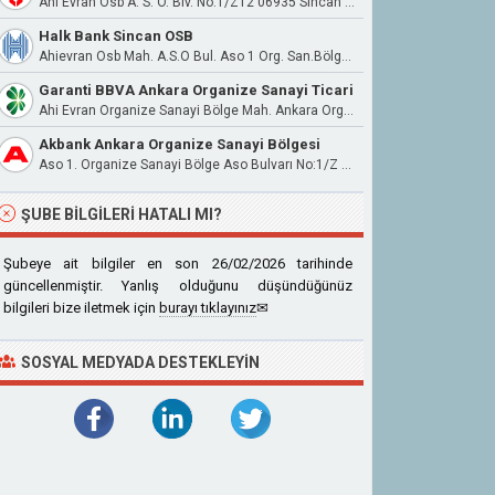
Ahi Evran Osb A. S. O. Blv. No:1/Z12 06935 Sincan Ankara
Halk Bank Sincan OSB
Ahievran Osb Mah. A.S.O Bul. Aso 1 Org. San.Bölge No:1/1B05 06935 Sincan
Garanti BBVA Ankara Organize Sanayi Ticari
Ahi Evran Organize Sanayi Bölge Mah. Ankara Organize Sanayi Bulvarı No:1/120 Sincan / Ankara
Akbank Ankara Organize Sanayi Bölgesi
Aso 1. Organize Sanayi Bölge Aso Bulvarı No:1/Z 11 Sincan/Ankara
ŞUBE BILGILERI HATALI MI?
Şubeye ait bilgiler en son 26/02/2026 tarihinde
güncellenmiştir. Yanlış olduğunu düşündüğünüz
bilgileri bize iletmek için
burayı tıklayınız
✉
SOSYAL MEDYADA DESTEKLEYIN