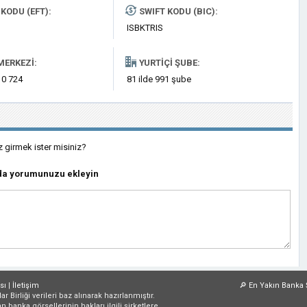
KODU (EFT):
SWIFT KODU (BIC):
ISBKTRIS
MERKEZI:
YURTIÇI ŞUBE:
 0 724
81 ilde 991 şube
z girmek ister misiniz?
nda yorumunuzu ekleyin
sı
|
İletişim
🔎
En Yakın Banka 
irliği verileri baz alınarak hazırlanmıştır.
an banka görsellerinin hakları ilgili şirketlere