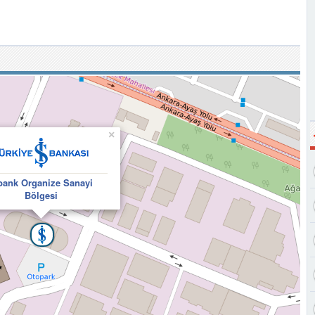
×
bank Organize Sanayi
Bölgesi