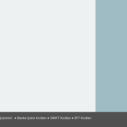
Şubeleri
●
Banka Şube Kodları
●
SWIFT Kodları
●
EFT Kodları