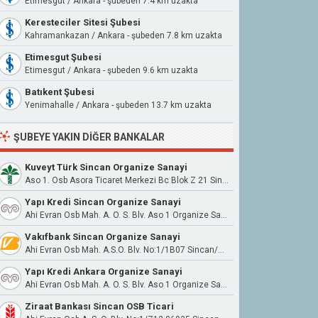
Etimesgut / Ankara - şubeden 7.4 km uzakta
Keresteciler Sitesi Şubesi
Kahramankazan / Ankara - şubeden 7.8 km uzakta
Etimesgut Şubesi
Etimesgut / Ankara - şubeden 9.6 km uzakta
Batıkent Şubesi
Yenimahalle / Ankara - şubeden 13.7 km uzakta
ŞUBEYE YAKIN DIĞER BANKALAR
Kuveyt Türk Sincan Organize Sanayi
Aso 1. Osb Asora Ticaret Merkezi Bc Blok Z 21 Sincan/Ankara
Yapı Kredi Sincan Organize Sanayi
Ahi Evran Osb Mah. A. O. S. Blv. Aso 1 Organize Sanayi Bölgesi Blok No:1 İç Kapı No:z14 Sincan / Ankara
Vakıfbank Sincan Organize Sanayi
Ahi Evran Osb Mah. A.S.O. Blv. No:1/1B07 Sincan/Ankara
Yapı Kredi Ankara Organize Sanayi
Ahi Evran Osb Mah. A. O. S. Blv. Aso 1 Organize Sanayi Bölgesi Blok No:1 İç Kapı No:1B10 Sincan / Ankara
Ziraat Bankası Sincan OSB Ticari