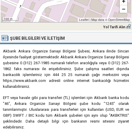
+
−
100 m
Leaflet
|
Map data ©
OpenStreetMap
Yol Tarifi Alın
ŞUBE BILGILERI VE İLETIŞIM
Akbank Ankara Organize Sanayi Bölgesi Şubesi, Ankara ilinde Sincan
ilçesinde faaliyet göstermektedir. Akbank Ankara Organize Sanayi Bölgesi
şubesine 0 (312) 267-1985 numaralı telefon aracılığıyla veya 0 (312) 267-
1862 faks numarası ile erişebilirsiniz. Şube çalışma saatleri dışında
bankacılık işlemleriniz için 444 25 25 numaralı çağrı merkezini veya
https://www.akbank.com adresli online internet bankacılığı hizmetini
kullanabilirsiniz.
EFT veya havale gibi para transferi (TL) işlemleri için Akbank banka kodu
"46", Ankara Organize Sanayi Bölgesi şube kodu "1245" olarak
tanımlanmıştır. Uluslararası para transferleri için kullanılan (USD, EUR ve
GBP) SWIFT / BIC kodu tüm Akbank şubeleri için aynı olup "AKBKTRIS"
şeklindedir. Daha detaylı bilgi için bankanın resmi sitesini ziyaret
edebilirsiniz.