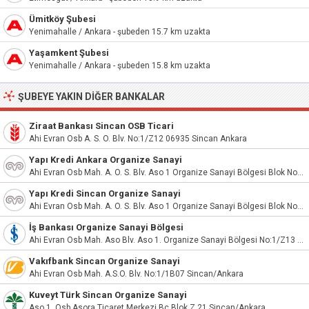
Ümitköy Şubesi
Yenimahalle / Ankara - şubeden 15.7 km uzakta
Yaşamkent Şubesi
Yenimahalle / Ankara - şubeden 15.8 km uzakta
ŞUBEYE YAKIN DIĞER BANKALAR
Ziraat Bankası Sincan OSB Ticari
Ahi Evran Osb A. S. O. Blv. No:1/Z12 06935 Sincan Ankara
Yapı Kredi Ankara Organize Sanayi
Ahi Evran Osb Mah. A. O. S. Blv. Aso 1 Organize Sanayi Bölgesi Blok No:1 İç Kapı No:1B10 Sincan / Ankara
Yapı Kredi Sincan Organize Sanayi
Ahi Evran Osb Mah. A. O. S. Blv. Aso 1 Organize Sanayi Bölgesi Blok No:1 İç Kapı No:z14 Sincan / Ankara
İş Bankası Organize Sanayi Bölgesi
Ahi Evran Osb Mah. Aso Blv. Aso 1. Organize Sanayi Bölgesi No:1/Z13 Sincan
Vakıfbank Sincan Organize Sanayi
Ahi Evran Osb Mah. A.S.O. Blv. No:1/1B07 Sincan/Ankara
Kuveyt Türk Sincan Organize Sanayi
Aso 1. Osb Asora Ticaret Merkezi Bc Blok Z 21 Sincan/Ankara