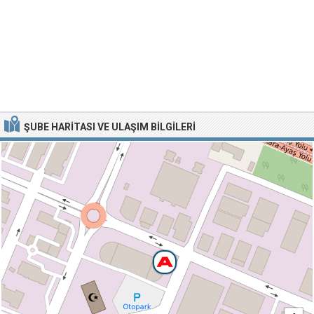
ŞUBE HARITASI VE ULAŞIM BILGILERI