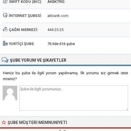
SWIFT KODU (BIC):
AKBKTRIS
İNTERNET ŞUBESI:
akbank.com
ÇAĞRI MERKEZI:
444 25 25
YURTIÇI ŞUBE:
76 ilde 616 şube
ŞUBE
YORUM VE ŞIKAYETLER
Henüz bu şube ile ilgili yorum yapılmamış. İlk yorumu siz girmek ister
misiniz?
ŞUBE MÜŞTERI MEMNUNIYETI