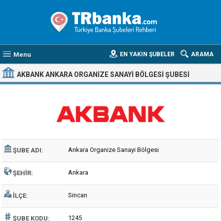
Menu
EN YAKIN ŞUBELER
ARAMA
AKBANK ANKARA ORGANIZE SANAYI BÖLGESI ŞUBESI
Ankara Organize Sanayi Bölgesi
ŞUBE ADI:
Ankara
ŞEHIR:
Sincan
İLÇE:
1245
ŞUBE KODU: