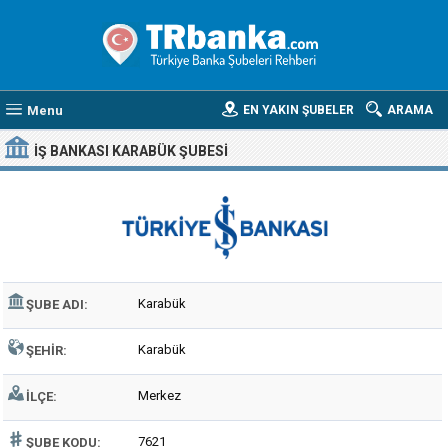
Menu
EN YAKIN ŞUBELER
ARAMA
İŞ BANKASI KARABÜK ŞUBESI
Karabük
ŞUBE ADI:
Karabük
ŞEHIR:
Merkez
İLÇE:
7621
ŞUBE KODU: