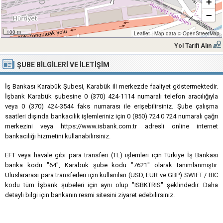
+
−
100 m
Leaflet
|
Map data ©
OpenStreetMap
Yol Tarifi Alın
ŞUBE BILGILERI VE İLETIŞIM
İş Bankası Karabük Şubesi, Karabük ili merkezde faaliyet göstermektedir.
İşbank Karabük şubesine 0 (370) 424-1114 numaralı telefon aracılığıyla
veya 0 (370) 424-3544 faks numarası ile erişebilirsiniz. Şube çalışma
saatleri dışında bankacılık işlemleriniz için 0 (850) 724 0 724 numaralı çağrı
merkezini veya https://www.isbank.com.tr adresli online internet
bankacılığı hizmetini kullanabilirsiniz.
EFT veya havale gibi para transferi (TL) işlemleri için Türkiye İş Bankası
banka kodu "64", Karabük şube kodu "7621" olarak tanımlanmıştır.
Uluslararası para transferleri için kullanılan (USD, EUR ve GBP) SWIFT / BIC
kodu tüm İşbank şubeleri için aynı olup "ISBKTRIS" şeklindedir. Daha
detaylı bilgi için bankanın resmi sitesini ziyaret edebilirsiniz.