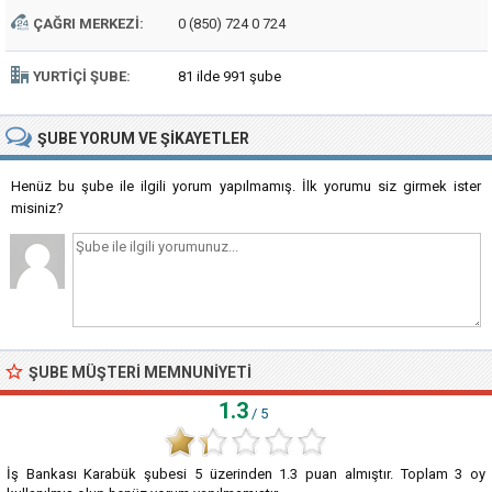
ÇAĞRI MERKEZI:
0 (850) 724 0 724
YURTIÇI ŞUBE:
81 ilde 991 şube
ŞUBE
YORUM VE ŞIKAYETLER
Henüz bu şube ile ilgili yorum yapılmamış. İlk yorumu siz girmek ister
misiniz?
ŞUBE MÜŞTERI MEMNUNIYETI
1.3
/ 5
İş Bankası Karabük şubesi
5
üzerinden
1.3
puan almıştır. Toplam
3
oy