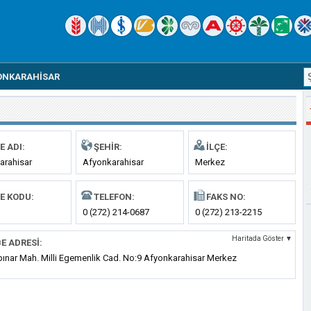
ONKARAHISAR
E ADI:
ŞEHIR:
İLÇE:
arahisar
Afyonkarahisar
Merkez
E KODU:
TELEFON:
FAKS NO:
0 (272) 214-0687
0 (272) 213-2215
Haritada Göster ▼
E ADRESI:
ınar Mah. Milli Egemenlik Cad. No:9 Afyonkarahisar Merkez