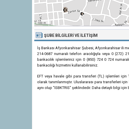
100 m
ŞUBE BILGILERI VE İLETIŞIM
İş Bankası Afyonkarahisar Şubesi, Afyonkarahisar ili m
214-0687 numaralı telefon aracılığıyla veya 0 (272) 21
bankacılık işlemleriniz için 0 (850) 724 0 724 numaral
bankacılığı hizmetini kullanabilirsiniz.
EFT veya havale gibi para transferi (TL) işlemleri iç
olarak tanımlanmıştır. Uluslararası para transferleri i
aynı olup "ISBKTRIS" şeklindedir. Daha detaylı bilgi için 