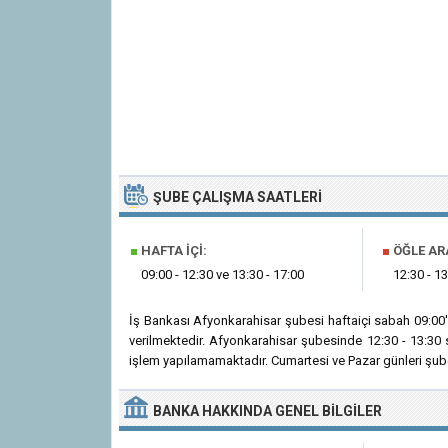
ŞUBE ÇALIŞMA SAATLERI
■
HAFTA İÇI:
■
ÖĞLE AR
09:00 - 12:30 ve 13:30 - 17:00
12:30 - 13
İş Bankası Afyonkarahisar şubesi haftaiçi sabah 09:00
verilmektedir. Afyonkarahisar şubesinde 12:30 - 13:30 
işlem yapılamamaktadır. Cumartesi ve Pazar günleri şube
BANKA
HAKKINDA
GENEL BILGILER