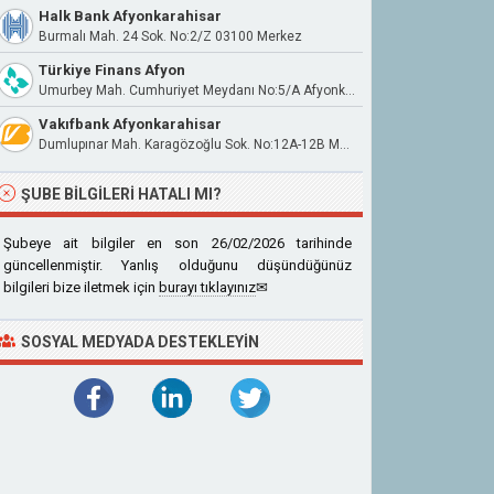
Halk Bank Afyonkarahisar
Burmalı Mah. 24 Sok. No:2/Z 03100 Merkez
Türkiye Finans Afyon
Umurbey Mah. Cumhuriyet Meydanı No:5/A Afyonkarahisar
Vakıfbank Afyonkarahisar
Dumlupınar Mah. Karagözoğlu Sok. No:12A-12B Merkez/Afyonkarahisar
ŞUBE BILGILERI HATALI MI?
Şubeye ait bilgiler en son 26/02/2026 tarihinde
güncellenmiştir. Yanlış olduğunu düşündüğünüz
bilgileri bize iletmek için
burayı tıklayınız
✉
SOSYAL MEDYADA DESTEKLEYIN