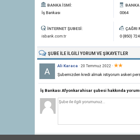
BANKA İSMI:
BANKA 
İş Bankası
0064
İNTERNET ŞUBESI:
ÇAĞRI 
isbank.com.tr
0 (850) 724
ŞUBE
ILE İLGILI
YORUM VE ŞIKAYETLER
★★
Ali Karaca
·
· 20 Temmuz 2022
Şubemizden kredi almak istiyorum askeri pe
İş Bankası Afyonkarahisar şubesi hakkında yorum