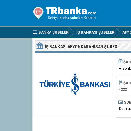
BANKA ŞUBELERI
İŞ BANKASI ŞUBELERI
AFY
İŞ BANKASI AFYONKARAHISAR ŞUBESI
ŞUB
Afyonk
ŞUB
4000
ŞUB
Dumlup