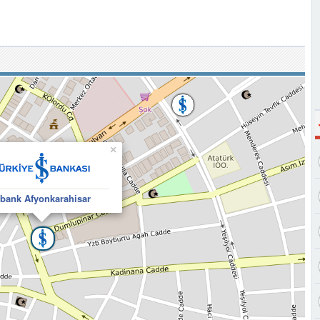
×
şbank Afyonkarahisar