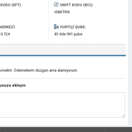
KODU (EFT):
SWIFT KODU (BIC):
ISBKTRIS
MERKEZI:
YURTIÇI ŞUBE:
 0 724
81 ilde 991 şube
rsonelim. Ödemelerim düzgün ama alamıyorum.
unuzu ekleyin