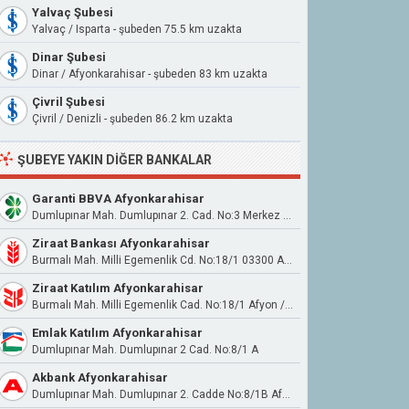
Yalvaç Şubesi
Yalvaç / Isparta - şubeden 75.5 km uzakta
Dinar Şubesi
Dinar / Afyonkarahisar - şubeden 83 km uzakta
Çivril Şubesi
Çivril / Denizli - şubeden 86.2 km uzakta
ŞUBEYE YAKIN DIĞER BANKALAR
Garanti BBVA Afyonkarahisar
Dumlupınar Mah. Dumlupınar 2. Cad. No:3 Merkez / Afyon
Ziraat Bankası Afyonkarahisar
Burmalı Mah. Milli Egemenlik Cd. No:18/1 03300 Afyonkarahisar
Ziraat Katılım Afyonkarahisar
Burmalı Mah. Milli Egemenlik Cad. No:18/1 Afyon / Afyonkarahisar
Emlak Katılım Afyonkarahisar
Dumlupınar Mah. Dumlupınar 2 Cad. No:8/1 A
Akbank Afyonkarahisar
Dumlupınar Mah. Dumlupınar 2. Cadde No:8/1B Afyonkarahısar