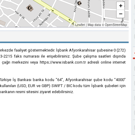
+
−
Leaflet
|
Map data ©
OpenStreetMap
erkezde faaliyet göstermektedir. İşbank Afyonkarahisar şubesine 0 (272)
3-2215 faks numarası ile erişebilirsiniz. Şube çalışma saatleri dışında
ı çağrı merkezini veya https://www.isbank.com.tr adresli online internet
in Türkiye İş Bankası banka kodu "64", Afyonkarahisar şube kodu "4000"
çin kullanılan (USD, EUR ve GBP) SWIFT / BIC kodu tüm İşbank şubeleri için
bankanın resmi sitesini ziyaret edebilirsiniz.