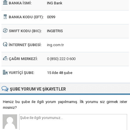
BANKA İSMI:
ING Bank
BANKA KODU (EFT):
0099
SWIFT KODU (BIC):
INGBTRIS
İNTERNET ŞUBESI:
ing.com.tr
ÇAĞRI MERKEZI:
0 (850) 222 0 600
YURTIÇI ŞUBE:
15 ilde 48 şube
ŞUBE
YORUM VE ŞIKAYETLER
Henüz bu şube ile ilgili yorum yapılmamış. İlk yorumu siz girmek ister
misiniz?