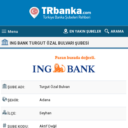
Menu
EN YAKIN ŞUBELER
ARAMA
ING BANK TURGUT ÖZAL BULVARI ŞUBESI
Turgut Özal Bulvarı
ŞUBE ADI:
Adana
ŞEHIR:
Seyhan
İLÇE:
Aktif Değil
ŞUBE KODU: