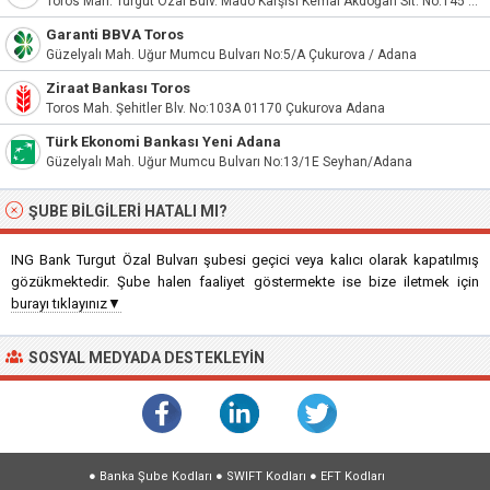
Toros Mah. Turgut Özal Bulv. Mado Karşısı Kemal Akdoğan Sit. No:145 11050 Seyhan
Garanti BBVA Toros
Güzelyalı Mah. Uğur Mumcu Bulvarı No:5/A Çukurova / Adana
Ziraat Bankası Toros
Toros Mah. Şehitler Blv. No:103A 01170 Çukurova Adana
Türk Ekonomi Bankası Yeni Adana
Güzelyalı Mah. Uğur Mumcu Bulvarı No:13/1E Seyhan/Adana
ŞUBE BILGILERI HATALI MI?
ING Bank Turgut Özal Bulvarı şubesi geçici veya kalıcı olarak kapatılmış
gözükmektedir. Şube halen faaliyet göstermekte ise bize iletmek için
burayı tıklayınız▼
SOSYAL MEDYADA DESTEKLEYIN
●
Banka Şube Kodları
●
SWIFT Kodları
●
EFT Kodları