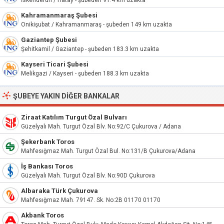
İskenderun / Hatay - şubeden 91.4 km uzakta
Kahramanmaraş Şubesi
Onikişubat / Kahramanmaraş - şubeden 149 km uzakta
Gaziantep Şubesi
Şehitkamil / Gaziantep - şubeden 183.3 km uzakta
Kayseri Ticari Şubesi
Melikgazi / Kayseri - şubeden 188.3 km uzakta
ŞUBEYE YAKIN DIĞER BANKALAR
Ziraat Katılım Turgut Özal Bulvarı
Güzelyalı Mah. Turgut Özal Blv. No:92/C Çukurova / Adana
Şekerbank Toros
Mahfesığmaz Mah. Turgut Özal Bul. No:131/B Çukurova/Adana
İş Bankası Toros
Güzelyalı Mah. Turgut Özal Blv. No:90D Çukurova
Albaraka Türk Çukurova
Mahfesığmaz Mah. 79147. Sk. No:2B 01170 01170
Akbank Toros