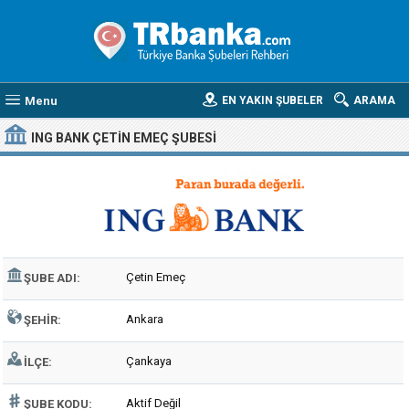
Menu
EN YAKIN ŞUBELER
ARAMA
ING BANK ÇETIN EMEÇ ŞUBESI
Çetin Emeç
ŞUBE ADI:
Ankara
ŞEHIR:
Çankaya
İLÇE:
Aktif Değil
ŞUBE KODU: