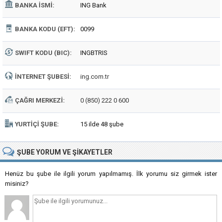
BANKA İSMI:
ING Bank
BANKA KODU (EFT):
0099
SWIFT KODU (BIC):
INGBTRIS
İNTERNET ŞUBESI:
ing.com.tr
ÇAĞRI MERKEZI:
0 (850) 222 0 600
YURTIÇI ŞUBE:
15 ilde 48 şube
ŞUBE
YORUM VE ŞIKAYETLER
Henüz bu şube ile ilgili yorum yapılmamış. İlk yorumu siz girmek ister
misiniz?