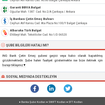
Ceyhun Atıf Kansu Cad. No:80 Balgat Çankaya/Ankara
Garanti BBVA Balgat
Oğuzlar Mah. 1387. Cad. No:2/A Çankaya / Ankara
İş Bankası Çetin Emeç Bulvarı
Ceyhun Atıf Kansu Cad. Ata Plaza No:100/Y Balgat Çankaya
Albaraka Türk Balgat
Ehlibeyt Mah. Tekstilciler Cad. No:1/D 06520
ŞUBE BILGILERI HATALI MI?
ING Bank Çetin Emeç şubesi geçici veya kalıcı olarak kapatılmış
gözükmektedir. Şube halen faaliyet göstermekte ise bize iletmek için
burayı tıklayınız▼
SOSYAL MEDYADA DESTEKLEYIN
●
Banka Şube Kodları
●
SWIFT Kodları
●
EFT Kodları