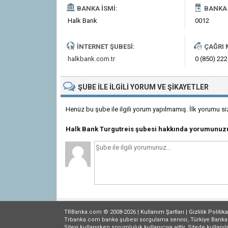
BANKA İSMI:
BANKA 
Halk Bank
0012
İNTERNET ŞUBESI:
ÇAĞRI 
halkbank.com.tr
0 (850) 222
ŞUBE
ILE İLGILI
YORUM VE ŞIKAYETLER
Henüz bu şube ile ilgili yorum yapılmamış. İlk yorumu si
Halk Bank Turgutreis şubesi hakkında yorumunuzu
TRBanka.com © 2008-2026 |
Kullanım Şartları
|
Gizlilik
Politika
Trbanka.com banka şubesi sorgulama servisi, Türkiye Bankalar B
Siteyi kullanırken sorumluluk kullanıcıya aittir. Sitede kullanıl