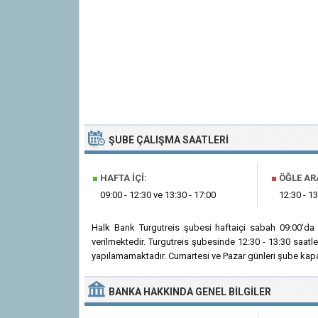
ŞUBE ÇALIŞMA SAATLERI
■
HAFTA İÇI:
■
ÖĞLE AR
09:00 - 12:30 ve 13:30 - 17:00
12:30 - 13
Halk Bank Turgutreis şubesi haftaiçi sabah 09:00'da
verilmektedir. Turgutreis şubesinde 12:30 - 13:30 saatl
yapılamamaktadır. Cumartesi ve Pazar günleri şube kapal
BANKA
HAKKINDA
GENEL BILGILER