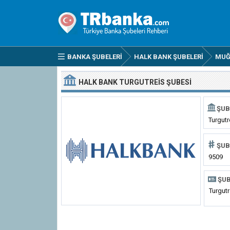
BANKA ŞUBELERI
HALK BANK ŞUBELERI
MUĞ
HALK BANK TURGUTREIS ŞUBESI
ŞUB
Turgutr
ŞUB
9509
ŞUB
Turgut