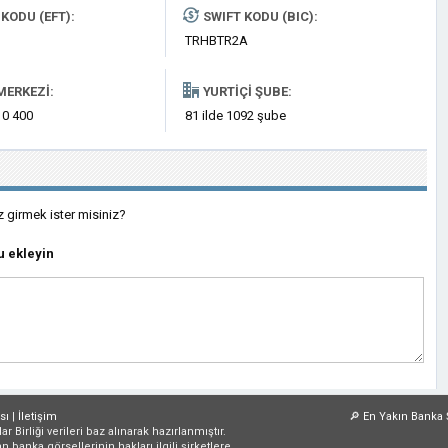
KODU (EFT):
SWIFT KODU (BIC):
TRHBTR2A
MERKEZI:
YURTIÇI ŞUBE:
 0 400
81 ilde 1092 şube
z girmek ister misiniz?
 ekleyin
sı
|
İletişim
🔎
En Yakın Banka 
irliği verileri baz alınarak hazırlanmıştır.
an banka görsellerinin hakları ilgili şirketlere