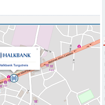
×
Halkbank Turgutreis