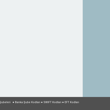
Şubeleri
●
Banka Şube Kodları
●
SWIFT Kodları
●
EFT Kodları