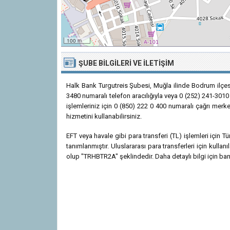
100 m
ŞUBE BILGILERI VE İLETIŞIM
Halk Bank Turgutreis Şubesi, Muğla ilinde Bodrum ilçes
3480 numaralı telefon aracılığıyla veya 0 (252) 241-3010 
işlemleriniz için 0 (850) 222 0 400 numaralı çağrı merk
hizmetini kullanabilirsiniz.
EFT veya havale gibi para transferi (TL) işlemleri için
tanımlanmıştır. Uluslararası para transferleri için kul
olup "TRHBTR2A" şeklindedir. Daha detaylı bilgi için bank