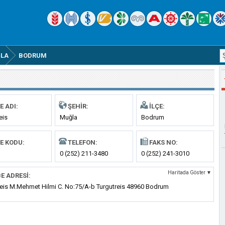
LA
BODRUM
E ADI:
ŞEHIR:
İLÇE:
eis
Muğla
Bodrum
E KODU:
TELEFON:
FAKS NO:
0 (252) 211-3480
0 (252) 241-3010
Haritada Göster ▼
E ADRESI:
reis M.Mehmet Hilmi C. No:75/A-b Turgutreis 48960 Bodrum