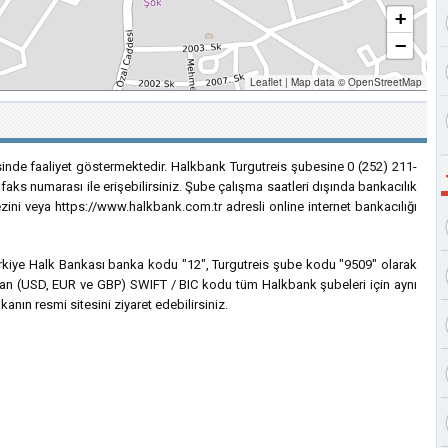
+
−
Leaflet
|
Map data ©
OpenStreetMap
inde faaliyet göstermektedir. Halkbank Turgutreis şubesine 0 (252) 211-
faks numarası ile erişebilirsiniz. Şube çalışma saatleri dışında bankacılık
ezini veya https://www.halkbank.com.tr adresli online internet bankacılığı
 Türkiye Halk Bankası banka kodu "12", Turgutreis şube kodu "9509" olarak
lanılan (USD, EUR ve GBP) SWIFT / BIC kodu tüm Halkbank şubeleri için aynı
anın resmi sitesini ziyaret edebilirsiniz.