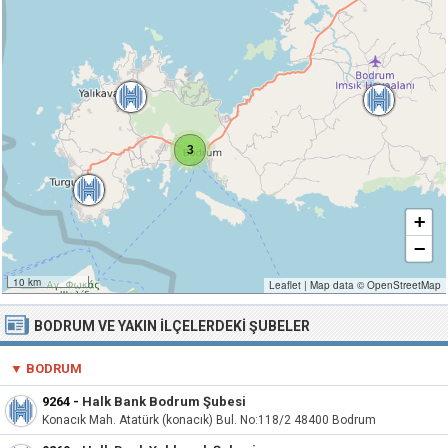
3
+
−
10 km
Leaflet
|
Map data ©
OpenStreetMap
BODRUM VE YAKIN İLÇELERDEKI ŞUBELER
▼ BODRUM
9264
-
Halk Bank Bodrum Şubesi
Konacık Mah. Atatürk (konacık) Bul. No:118/2 48400 Bodrum