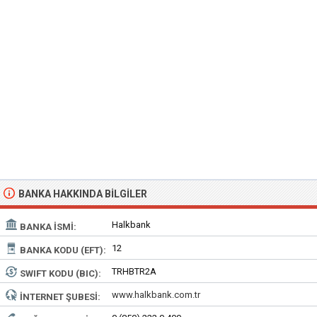
BANKA HAKKINDA BILGILER
Halkbank
BANKA İSMI:
12
BANKA KODU (EFT):
TRHBTR2A
SWIFT KODU (BIC):
www.halkbank.com.tr
İNTERNET ŞUBESI: