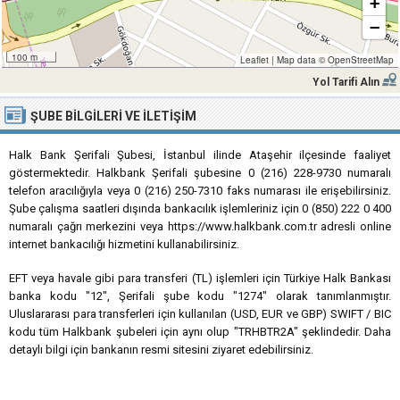
+
−
100 m
Leaflet
|
Map data ©
OpenStreetMap
Yol Tarifi Alın
ŞUBE BILGILERI VE İLETIŞIM
Halk Bank Şerifali Şubesi, İstanbul ilinde Ataşehir ilçesinde faaliyet
göstermektedir. Halkbank Şerifali şubesine 0 (216) 228-9730 numaralı
telefon aracılığıyla veya 0 (216) 250-7310 faks numarası ile erişebilirsiniz.
Şube çalışma saatleri dışında bankacılık işlemleriniz için 0 (850) 222 0 400
numaralı çağrı merkezini veya https://www.halkbank.com.tr adresli online
internet bankacılığı hizmetini kullanabilirsiniz.
EFT veya havale gibi para transferi (TL) işlemleri için Türkiye Halk Bankası
banka kodu "12", Şerifali şube kodu "1274" olarak tanımlanmıştır.
Uluslararası para transferleri için kullanılan (USD, EUR ve GBP) SWIFT / BIC
kodu tüm Halkbank şubeleri için aynı olup "TRHBTR2A" şeklindedir. Daha
detaylı bilgi için bankanın resmi sitesini ziyaret edebilirsiniz.