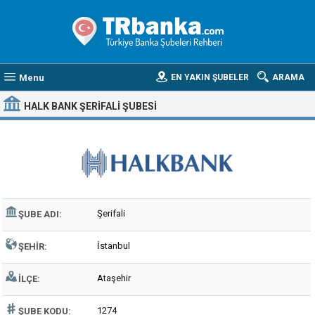
Menu
EN YAKIN ŞUBELER
ARAMA
HALK BANK ŞERIFALI ŞUBESI
Şerifali
ŞUBE ADI:
İstanbul
ŞEHIR:
Ataşehir
İLÇE:
1274
ŞUBE KODU: