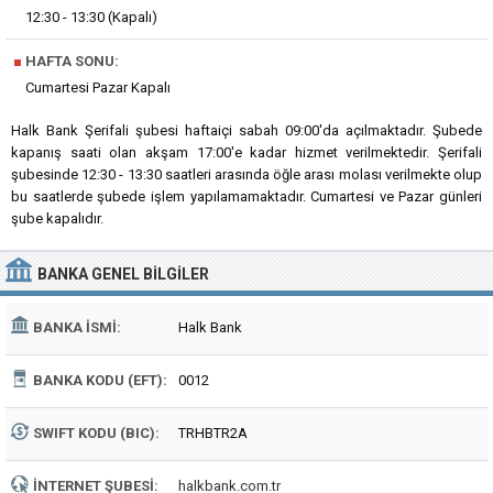
12:30 - 13:30 (Kapalı)
■
HAFTA SONU:
Cumartesi Pazar Kapalı
Halk Bank Şerifali şubesi haftaiçi sabah 09:00'da açılmaktadır. Şubede
kapanış saati olan akşam 17:00'e kadar hizmet verilmektedir. Şerifali
şubesinde 12:30 - 13:30 saatleri arasında öğle arası molası verilmekte olup
bu saatlerde şubede işlem yapılamamaktadır. Cumartesi ve Pazar günleri
şube kapalıdır.
BANKA
GENEL BILGILER
BANKA İSMI:
Halk Bank
BANKA KODU (EFT):
0012
SWIFT KODU (BIC):
TRHBTR2A
İNTERNET ŞUBESI:
halkbank.com.tr