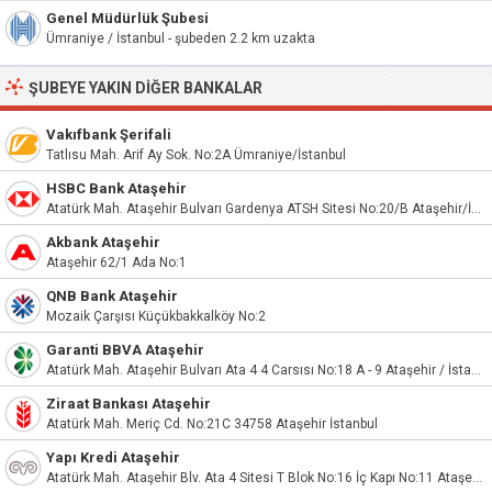
Genel Müdürlük Şubesi
Ümraniye / İstanbul - şubeden 2.2 km uzakta
ŞUBEYE YAKIN DIĞER BANKALAR
Vakıfbank Şerifali
Tatlısu Mah. Arif Ay Sok. No:2A Ümraniye/İstanbul
HSBC Bank Ataşehir
Atatürk Mah. Ataşehir Bulvarı Gardenya ATSH Sitesi No:20/B Ataşehir/İstanbul
Akbank Ataşehir
Ataşehir 62/1 Ada No:1
QNB Bank Ataşehir
Mozaik Çarşısı Küçükbakkalköy No:2
Garanti BBVA Ataşehir
Atatürk Mah. Ataşehir Bulvarı Ata 4 4 Carsısı No:18 A - 9 Ataşehir / İstanbul
Ziraat Bankası Ataşehir
Atatürk Mah. Meriç Cd. No:21C 34758 Ataşehir İstanbul
Yapı Kredi Ataşehir
Atatürk Mah. Ataşehir Blv. Ata 4 Sitesi T Blok No:16 İç Kapı No:11 Ataşehir / İstanbul