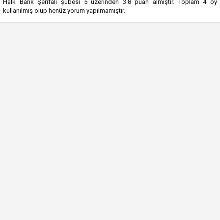
Halk Bank Şerifali şubesi
5
üzerinden
3.8
puan almıştır. Toplam
4
oy
kullanılmış olup henüz yorum yapılmamıştır.