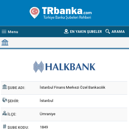
Menu
EN YAKIN ŞUBELER
ARAMA
HALK BANK İSTANBUL FINANS MERKEZI ÖZEL BANKACILIK ŞUBESI
İstanbul Finans Merkezi Özel Bankacılık
ŞUBE ADI:
İstanbul
ŞEHIR:
Ümraniye
İLÇE:
1849
ŞUBE KODU: