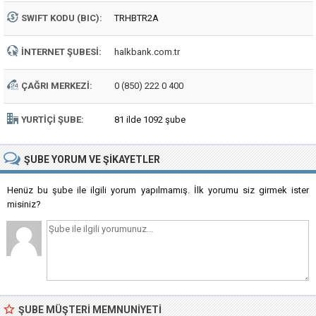
SWIFT KODU (BIC):
TRHBTR2A
İNTERNET ŞUBESI:
halkbank.com.tr
ÇAĞRI MERKEZI:
0 (850) 222 0 400
YURTIÇI ŞUBE:
81 ilde 1092 şube
ŞUBE
YORUM VE ŞIKAYETLER
Henüz bu şube ile ilgili yorum yapılmamış. İlk yorumu siz girmek ister
misiniz?
ŞUBE MÜŞTERI MEMNUNIYETI