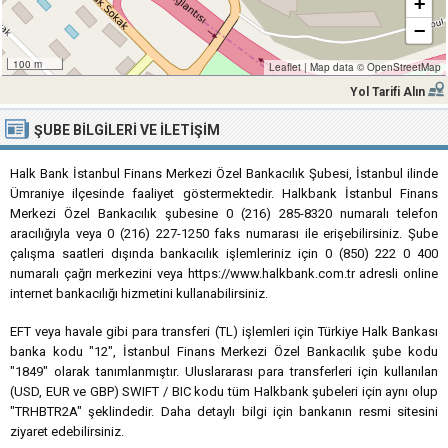
+
−
100 m
Leaflet
|
Map data ©
OpenStreetMap
Yol Tarifi Alın
ŞUBE BILGILERI VE İLETIŞIM
Halk Bank İstanbul Finans Merkezi Özel Bankacılık Şubesi, İstanbul ilinde
Ümraniye ilçesinde faaliyet göstermektedir. Halkbank İstanbul Finans
Merkezi Özel Bankacılık şubesine 0 (216) 285-8320 numaralı telefon
aracılığıyla veya 0 (216) 227-1250 faks numarası ile erişebilirsiniz. Şube
çalışma saatleri dışında bankacılık işlemleriniz için 0 (850) 222 0 400
numaralı çağrı merkezini veya https://www.halkbank.com.tr adresli online
internet bankacılığı hizmetini kullanabilirsiniz.
EFT veya havale gibi para transferi (TL) işlemleri için Türkiye Halk Bankası
banka kodu "12", İstanbul Finans Merkezi Özel Bankacılık şube kodu
"1849" olarak tanımlanmıştır. Uluslararası para transferleri için kullanılan
(USD, EUR ve GBP) SWIFT / BIC kodu tüm Halkbank şubeleri için aynı olup
"TRHBTR2A" şeklindedir. Daha detaylı bilgi için bankanın resmi sitesini
ziyaret edebilirsiniz.