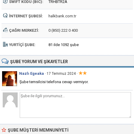
SWIFT KODU (BIC):
TRHBTR2A
İNTERNET ŞUBESI:
halkbank.com.tr
ÇAĞRI MERKEZI:
0 (850) 222 0 400
YURTIÇI ŞUBE:
81 ilde 1092 şube
ŞUBE
YORUM VE ŞIKAYETLER
★★
Nazlı Egeaka
·
· 17 Temmuz 2024
Şube temsilcisi telefona cevap vermiyor.
ŞUBE MÜŞTERI MEMNUNIYETI