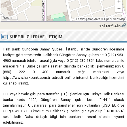
+
−
100 m
Leaflet
|
Map data ©
OpenStreetMap
Yol Tarifi Alın
ŞUBE BILGILERI VE İLETIŞIM
Halk Bank Güngören Sanayi Şubesi, İstanbul ilinde Güngören ilçesinde
faaliyet göstermektedir. Halkbank Güngören Sanayi şubesine 0 (212) 953-
4960 numaralı telefon aracılığıyla veya 0 (212) 539-1854 faks numarası ile
erişebilirsiniz. Şube çalışma saatleri dışında bankacılık işlemleriniz için 0
(850) 222 0 400 numaralı çağrı merkezini veya
https://www.halkbank.com.tr adresli online internet bankacılığı hizmetini
kullanabilirsiniz.
EFT veya havale gibi para transferi (TL) işlemleri için Türkiye Halk Bankası
banka kodu "12", Güngören Sanayi şube kodu "1441" olarak
tanımlanmıştır. Uluslararası para transferleri için kullanılan (USD, EUR ve
GBP) SWIFT / BIC kodu tüm Halkbank şubeleri için aynı olup "TRHBTR2A"
şeklindedir. Daha detaylı bilgi için bankanın resmi sitesini ziyaret
edebilirsiniz.