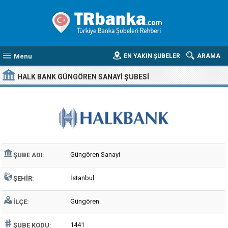
Menu
EN YAKIN ŞUBELER
ARAMA
HALK BANK GÜNGÖREN SANAYI ŞUBESI
Güngören Sanayi
ŞUBE ADI:
İstanbul
ŞEHIR:
Güngören
İLÇE:
1441
ŞUBE KODU: