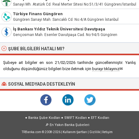
Sanayi Mh. Atatürk Cd. Real Merter Sitesi No:51/3/41 Güngören/İstanbul
Türkiye Finans Güngören
Güngören Sanayi Mah. Sancaklı Cd. No:4/A Güngören İstanbul
İş Bankası Yıldız Teknik Üniversitesi Davutpaşa
Gençosman Mah. Esenler Davutpaşa Cad. No:94/5 Güngören
ŞUBE BILGILERI HATALI MI?
Şubeye ait bilgiler en son 21/02/2026 tarihinde güncellenmiştir. Yanlış
olduğunu düşündüğünüz bilgileri bize iletmek için
burayı tıklayınız
✉
SOSYAL MEDYADA DESTEKLEYIN
●
Banka Şube Kodları
●
SWIFT Kodları
●
EFT Kodları
🔎
En Yakın Banka Şubeleri
TRBanka.com © 2008-2026 |
Kullanım Şartları
|
Gizlilik
|
İletişim