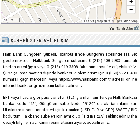
+
−
100 m
Leaflet
|
Map data ©
OpenStreetMap
Yol Tarifi Alın
ŞUBE BILGILERI VE İLETIŞIM
Halk Bank Güngören Şubesi, İstanbul ilinde Güngören ilçesinde faaliyet
göstermektedir. Halkbank Güngören şubesine 0 (212) 408-9980 numaralı
telefon aracılığıyla veya 0 (212) 919-3308 faks numarası ile erişebilirsiniz.
Şube çalışma saatleri dışında bankacılık işlemleriniz için 0 (850) 222 0 400
numaralı çağrı merkezini veya https://www.halkbank.com.tr adresli online
internet bankacılığı hizmetini kullanabilirsiniz.
EFT veya havale gibi para transferi (TL) işlemleri için Türkiye Halk Bankası
banka kodu "12", Güngören şube kodu "9120" olarak tanımlanmıştır.
Uluslararası para transferleri için kullanılan (USD, EUR ve GBP) SWIFT / BIC
kodu tüm Halkbank şubeleri için aynı olup "TRHBTR2A" şeklindedir. Daha
detaylı bilgi için bankanın resmi sitesini ziyaret edebilirsiniz.