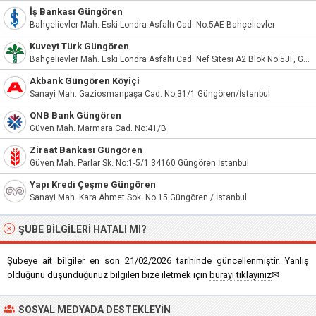
İş Bankası Güngören
Bahçelievler Mah. Eski Londra Asfaltı Cad. No:5AE Bahçelievler
Kuveyt Türk Güngören
Bahçelievler Mah. Eski Londra Asfaltı Cad. Nef Sitesi A2 Blok No:5JF, Güngören/İstanbul
Akbank Güngören Köyiçi
Sanayi Mah. Gaziosmanpaşa Cad. No:31/1 Güngören/İstanbul
QNB Bank Güngören
Güven Mah. Marmara Cad. No:41/B
Ziraat Bankası Güngören
Güven Mah. Parlar Sk. No:1-5/1 34160 Güngören İstanbul
Yapı Kredi Çeşme Güngören
Sanayi Mah. Kara Ahmet Sok. No:15 Güngören / İstanbul
ŞUBE BILGILERI HATALI MI?
Şubeye ait bilgiler en son 21/02/2026 tarihinde güncellenmiştir. Yanlış
olduğunu düşündüğünüz bilgileri bize iletmek için
burayı tıklayınız
✉
SOSYAL MEDYADA DESTEKLEYIN