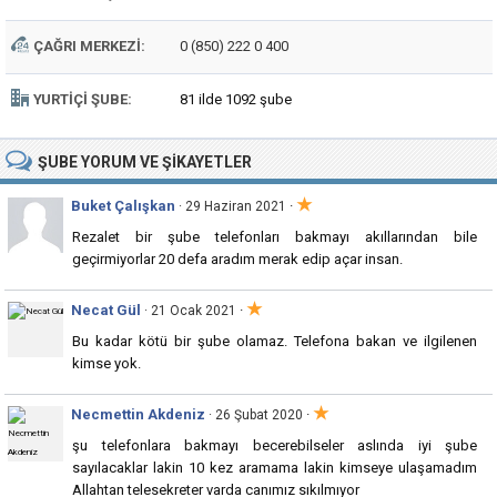
ÇAĞRI MERKEZI:
0 (850) 222 0 400
YURTIÇI ŞUBE:
81 ilde 1092 şube
ŞUBE
YORUM VE ŞIKAYETLER
★
Buket Çalışkan
·
· 29 Haziran 2021
Rezalet bir şube telefonları bakmayı akıllarından bile
geçirmiyorlar 20 defa aradım merak edip açar insan.
★
Necat Gül
·
· 21 Ocak 2021
Bu kadar kötü bir şube olamaz. Telefona bakan ve ilgilenen
kimse yok.
★
Necmettin Akdeniz
·
· 26 Şubat 2020
şu telefonlara bakmayı becerebilseler aslında iyi şube
sayılacaklar lakin 10 kez aramama lakin kimseye ulaşamadım
Allahtan telesekreter varda canımız sıkılmıyor