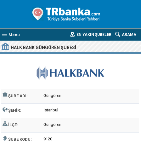
Menu
EN YAKIN ŞUBELER
ARAMA
HALK BANK GÜNGÖREN ŞUBESI
Güngören
ŞUBE ADI:
İstanbul
ŞEHIR:
Güngören
İLÇE:
9120
ŞUBE KODU: