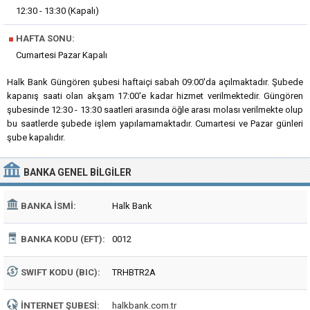
12:30 - 13:30 (Kapalı)
■
HAFTA SONU:
Cumartesi Pazar Kapalı
Halk Bank Güngören şubesi haftaiçi sabah 09:00'da açılmaktadır. Şubede
kapanış saati olan akşam 17:00'e kadar hizmet verilmektedir. Güngören
şubesinde 12:30 - 13:30 saatleri arasında öğle arası molası verilmekte olup
bu saatlerde şubede işlem yapılamamaktadır. Cumartesi ve Pazar günleri
şube kapalıdır.
BANKA
GENEL BILGILER
BANKA İSMI:
Halk Bank
BANKA KODU (EFT):
0012
SWIFT KODU (BIC):
TRHBTR2A
İNTERNET ŞUBESI:
halkbank.com.tr