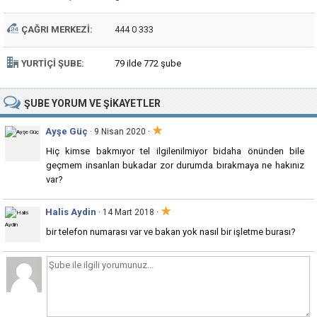
ÇAĞRI MERKEZI:
444 0 333
YURTIÇI ŞUBE:
79 ilde 772 şube
ŞUBE
YORUM VE ŞIKAYETLER
★
Ayşe Güç
·
· 9 Nisan 2020
Hiç kimse bakmıyor tel ilgilenilmiyor bidaha önünden bile
geçmem insanları bukadar zor durumda bırakmaya ne hakınız
var?
★
Halis Aydin
·
· 14 Mart 2018
bir telefon numarası var ve bakan yok nasıl bir işletme burası?