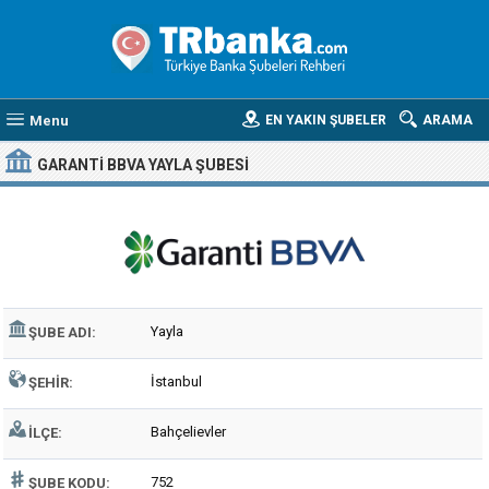
Menu
EN YAKIN ŞUBELER
ARAMA
GARANTI BBVA YAYLA ŞUBESI
Yayla
ŞUBE ADI:
İstanbul
ŞEHIR:
Bahçelievler
İLÇE:
752
ŞUBE KODU: