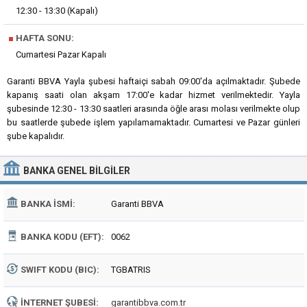
12:30 - 13:30 (Kapalı)
■
HAFTA SONU:
Cumartesi Pazar Kapalı
Garanti BBVA Yayla şubesi haftaiçi sabah 09:00'da açılmaktadır. Şubede
kapanış saati olan akşam 17:00'e kadar hizmet verilmektedir. Yayla
şubesinde 12:30 - 13:30 saatleri arasında öğle arası molası verilmekte olup
bu saatlerde şubede işlem yapılamamaktadır. Cumartesi ve Pazar günleri
şube kapalıdır.
BANKA
GENEL BILGILER
BANKA İSMI:
Garanti BBVA
BANKA KODU (EFT):
0062
SWIFT KODU (BIC):
TGBATRIS
İNTERNET ŞUBESI:
garantibbva.com.tr