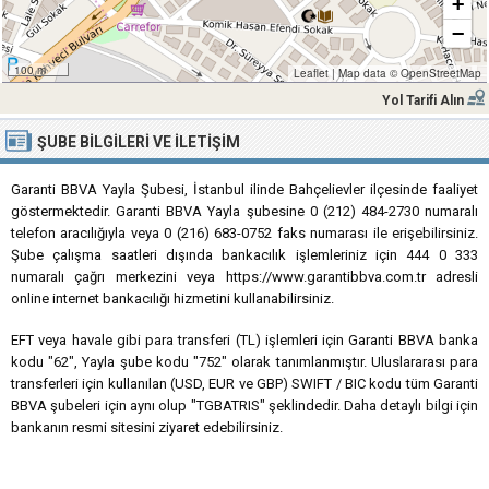
+
−
100 m
Leaflet
|
Map data ©
OpenStreetMap
Yol Tarifi Alın
ŞUBE BILGILERI VE İLETIŞIM
Garanti BBVA Yayla Şubesi, İstanbul ilinde Bahçelievler ilçesinde faaliyet
göstermektedir. Garanti BBVA Yayla şubesine 0 (212) 484-2730 numaralı
telefon aracılığıyla veya 0 (216) 683-0752 faks numarası ile erişebilirsiniz.
Şube çalışma saatleri dışında bankacılık işlemleriniz için 444 0 333
numaralı çağrı merkezini veya https://www.garantibbva.com.tr adresli
online internet bankacılığı hizmetini kullanabilirsiniz.
EFT veya havale gibi para transferi (TL) işlemleri için Garanti BBVA banka
kodu "62", Yayla şube kodu "752" olarak tanımlanmıştır. Uluslararası para
transferleri için kullanılan (USD, EUR ve GBP) SWIFT / BIC kodu tüm Garanti
BBVA şubeleri için aynı olup "TGBATRIS" şeklindedir. Daha detaylı bilgi için
bankanın resmi sitesini ziyaret edebilirsiniz.