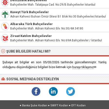
Denizbank Bahçelievler
Bahçelievler Mah. Talatpaşa Cad. No:29/B Bahçelievler İstanbul
Kuveyt Türk Bahçelievler
Adnan Kahveci Bulvarı Ömür Sitesi B1 Blok No:30 Bahçelievler/İstanbul
Albaraka Türk Bahçelievler
Bahçelievler Mah. Adnan Kahveci Blv. No:30/4A 34180
Ziraat Katılım Bahçelievler
Bahçelievler Mah. Adnan Kahveci Blv. No:69A Bahçelievler / İstanbul
ŞUBE BILGILERI HATALI MI?
Şubeye ait bilgiler en son 05/03/2026 tarihinde güncellenmiştir. Yanlış
olduğunu düşündüğünüz bilgileri bize iletmek için
burayı tıklayınız
✉
SOSYAL MEDYADA DESTEKLEYIN
●
Banka Şube Kodları
●
SWIFT Kodları
●
EFT Kodları