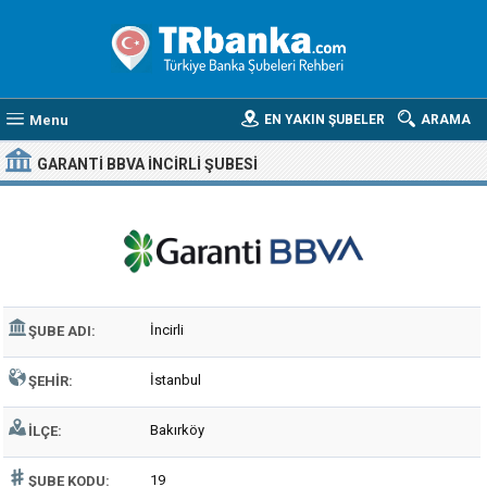
Menu
EN YAKIN ŞUBELER
ARAMA
GARANTI BBVA İNCIRLI ŞUBESI
İncirli
ŞUBE ADI:
İstanbul
ŞEHIR:
Bakırköy
İLÇE:
19
ŞUBE KODU: