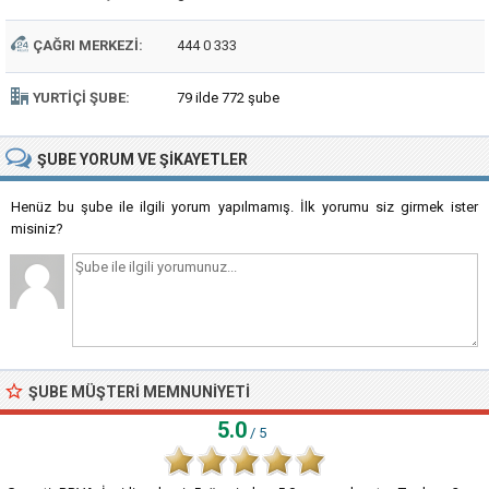
ÇAĞRI MERKEZI:
444 0 333
YURTIÇI ŞUBE:
79 ilde 772 şube
ŞUBE
YORUM VE ŞIKAYETLER
Henüz bu şube ile ilgili yorum yapılmamış. İlk yorumu siz girmek ister
misiniz?
ŞUBE MÜŞTERI MEMNUNIYETI
5.0
/ 5