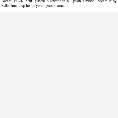
Garanti BBVA İncirli şubesi
5
üzerinden
5.0
puan almıştır. Toplam
2
oy
kullanılmış olup henüz yorum yapılmamıştır.