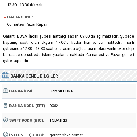
12:30 - 13:30 (Kapalı)
■
HAFTA SONU:
Cumartesi Pazar Kapalı
Garanti BBVA İncirli şubesi haftaiçi sabah 09:00'da açılmaktadır. Şubede
kapanış saati olan akşam 17:00'e kadar hizmet verilmektedir. İncirli
şubesinde 12:30 - 13:30 saatleri arasında öğle arası molası verilmekte olup
bu saatlerde şubede işlem yapılamamaktadır. Cumartesi ve Pazar günleri
şube kapalıdır.
BANKA
GENEL BILGILER
BANKA İSMI:
Garanti BBVA
BANKA KODU (EFT):
0062
SWIFT KODU (BIC):
TGBATRIS
İNTERNET ŞUBESI:
garantibbva.com.tr