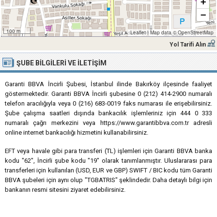
+
−
100 m
Leaflet
|
Map data ©
OpenStreetMap
Yol Tarifi Alın
ŞUBE BILGILERI VE İLETIŞIM
Garanti BBVA İncirli Şubesi, İstanbul ilinde Bakırköy ilçesinde faaliyet
göstermektedir. Garanti BBVA İncirli şubesine 0 (212) 414-2900 numaralı
telefon aracılığıyla veya 0 (216) 683-0019 faks numarası ile erişebilirsiniz.
Şube çalışma saatleri dışında bankacılık işlemleriniz için 444 0 333
numaralı çağrı merkezini veya https://www.garantibbva.com.tr adresli
online internet bankacılığı hizmetini kullanabilirsiniz.
EFT veya havale gibi para transferi (TL) işlemleri için Garanti BBVA banka
kodu "62", İncirli şube kodu "19" olarak tanımlanmıştır. Uluslararası para
transferleri için kullanılan (USD, EUR ve GBP) SWIFT / BIC kodu tüm Garanti
BBVA şubeleri için aynı olup "TGBATRIS" şeklindedir. Daha detaylı bilgi için
bankanın resmi sitesini ziyaret edebilirsiniz.