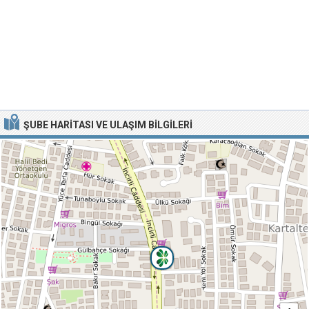
ŞUBE HARITASI VE ULAŞIM BILGILERI