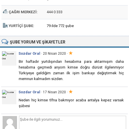
ÇAĞRI MERKEZI:
444 0 333
YURTIÇI ŞUBE:
79 ilde 772 şube
ŞUBE
YORUM VE ŞIKAYETLER
★
Sozdar Oral
·
· 20 Nisan 2020
Bir haftadır yurtdışından hesabıma para aktarmışım daha
hesabıma geçmedi arıyom kimse doğru dürüst ilgilenmiyor
Türkiyeye geldiğim zaman ilk işim bankayı değiştirmek hiç
memnun kalmadım sizden.
★
Sozdar Oral
·
· 17 Nisan 2020
Neden hiç kimse tlfna bakmıyor acaba antalya kepez varsak
şübesi