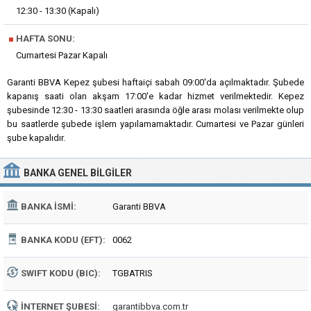
12:30 - 13:30 (Kapalı)
■
HAFTA SONU:
Cumartesi Pazar Kapalı
Garanti BBVA Kepez şubesi haftaiçi sabah 09:00'da açılmaktadır. Şubede
kapanış saati olan akşam 17:00'e kadar hizmet verilmektedir. Kepez
şubesinde 12:30 - 13:30 saatleri arasında öğle arası molası verilmekte olup
bu saatlerde şubede işlem yapılamamaktadır. Cumartesi ve Pazar günleri
şube kapalıdır.
BANKA
GENEL BILGILER
BANKA İSMI:
Garanti BBVA
BANKA KODU (EFT):
0062
SWIFT KODU (BIC):
TGBATRIS
İNTERNET ŞUBESI:
garantibbva.com.tr