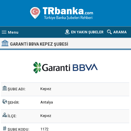
Menu
EN YAKIN ŞUBELER
ARAMA
GARANTI BBVA KEPEZ ŞUBESI
Kepez
ŞUBE ADI:
Antalya
ŞEHIR:
Kepez
İLÇE:
1172
ŞUBE KODU: