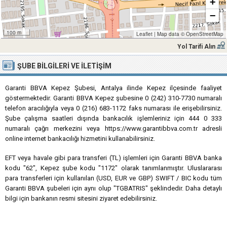
+
−
100 m
Leaflet
|
Map data ©
OpenStreetMap
Yol Tarifi Alın
ŞUBE BILGILERI VE İLETIŞIM
Garanti BBVA Kepez Şubesi, Antalya ilinde Kepez ilçesinde faaliyet
göstermektedir. Garanti BBVA Kepez şubesine 0 (242) 310-7730 numaralı
telefon aracılığıyla veya 0 (216) 683-1172 faks numarası ile erişebilirsiniz.
Şube çalışma saatleri dışında bankacılık işlemleriniz için 444 0 333
numaralı çağrı merkezini veya https://www.garantibbva.com.tr adresli
online internet bankacılığı hizmetini kullanabilirsiniz.
EFT veya havale gibi para transferi (TL) işlemleri için Garanti BBVA banka
kodu "62", Kepez şube kodu "1172" olarak tanımlanmıştır. Uluslararası
para transferleri için kullanılan (USD, EUR ve GBP) SWIFT / BIC kodu tüm
Garanti BBVA şubeleri için aynı olup "TGBATRIS" şeklindedir. Daha detaylı
bilgi için bankanın resmi sitesini ziyaret edebilirsiniz.