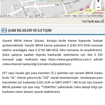
+
−
100 m
Leaflet
|
Map data ©
OpenStreetMap
Yol Tarifi Alın
ŞUBE BILGILERI VE İLETIŞIM
Garanti BBVA Kemer Şubesi, Antalya ilinde Kemer ilçesinde faaliyet
göstermektedir. Garanti BBVA Kemer şubesine 0 (242) 813-5350 numaralı
telefon aracılığıyla veya 0 (216) 683-0352 faks numarası ile erişebilirsiniz.
Şube çalışma saatleri dışında bankacılık işlemleriniz için 444 0 333
numaralı çağrı merkezini veya https://www.garantibbva.com.tr adresli
online internet bankacılığı hizmetini kullanabilirsiniz.
EFT veya havale gibi para transferi (TL) işlemleri için Garanti BBVA banka
kodu "62", Kemer şube kodu "352" olarak tanımlanmıştır. Uluslararası para
transferleri için kullanılan (USD, EUR ve GBP) SWIFT / BIC kodu tüm Garanti
BBVA şubeleri için aynı olup "TGBATRIS" şeklindedir. Daha detaylı bilgi için
bankanın resmi sitesini ziyaret edebilirsiniz.