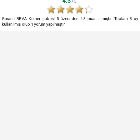
4.3
/ 5
Garanti BBVA Kemer şubesi
5
üzerinden
4.3
puan almıştır. Toplam
3
oy
kullanılmış olup
1
yorum yapılmıştır.