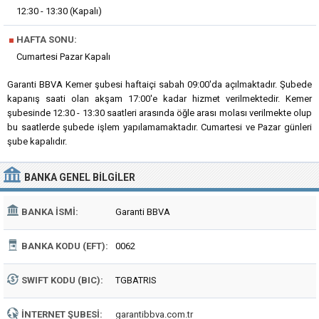
12:30 - 13:30 (Kapalı)
■
HAFTA SONU:
Cumartesi Pazar Kapalı
Garanti BBVA Kemer şubesi haftaiçi sabah 09:00'da açılmaktadır. Şubede
kapanış saati olan akşam 17:00'e kadar hizmet verilmektedir. Kemer
şubesinde 12:30 - 13:30 saatleri arasında öğle arası molası verilmekte olup
bu saatlerde şubede işlem yapılamamaktadır. Cumartesi ve Pazar günleri
şube kapalıdır.
BANKA
GENEL BILGILER
BANKA İSMI:
Garanti BBVA
BANKA KODU (EFT):
0062
SWIFT KODU (BIC):
TGBATRIS
İNTERNET ŞUBESI:
garantibbva.com.tr