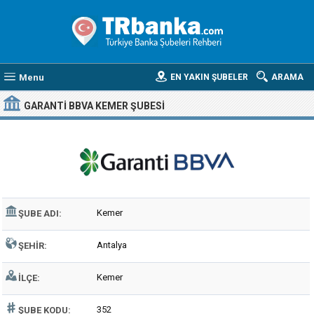
Menu
EN YAKIN ŞUBELER
ARAMA
GARANTI BBVA KEMER ŞUBESI
Kemer
ŞUBE ADI:
Antalya
ŞEHIR:
Kemer
İLÇE:
352
ŞUBE KODU: