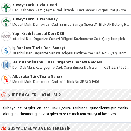
Kuveyt Türk Tuzla Ticari
Deri Osb Mah. Kazlıçeşme Cad. İstanbul Deri Sanayi Bölgesi Çarşı Kompleksi No:5 İç Kapı No:3018 Tuzla/İstanbul
Kuveyt Türk Tuzla Sanayi
Mescit Mah. Demokrasi Cad. Birmes Sanayi Sitesi D1 Blok Ak Bute İş Hanı No:3Z İç Kapı No:5 Tuzla/İstanbul
Yapı Kredi İstanbul Deri OSB
İstanbul Deri Organize Sanayi Bölgesi Kazlıçeşme Cad. Çarşı Kompleksi No:5/23 Tuzla / İstanbul
İş Bankası Tuzla Deri Sanayi
İstanbul Deri Organize Sanayi Bölgesi Kazlıçeşme Cad. No:5 Çarşı Kompleksi Tuzla
Halk Bank İstanbul Deri Organize Sanayi Bölgesi
Deri Osb Mah. Kazlıçeşme Cad. Çarşı Binası No:5 Zemin K:21-22 34956 Tuzla
Albaraka Türk Tuzla Sanayi
Mescit Mah. Demokrasi Cad. A11 Blok No:3B/3 34956
ŞUBE BILGILERI HATALI MI?
Şubeye ait bilgiler en son 05/03/2026 tarihinde güncellenmiştir. Yanlış
olduğunu düşündüğünüz bilgileri bize iletmek için
burayı tıklayınız
✉
SOSYAL MEDYADA DESTEKLEYIN