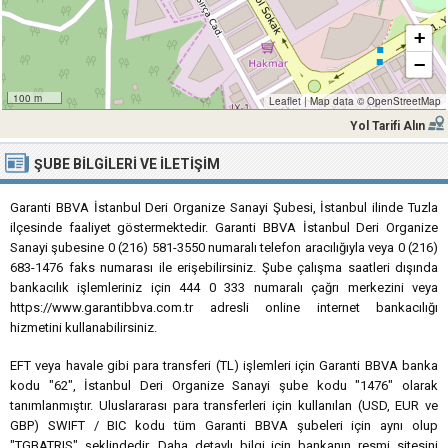
+
−
100 m
Leaflet
|
Map data ©
OpenStreetMap
Yol Tarifi Alın
ŞUBE BILGILERI VE İLETIŞIM
Garanti BBVA İstanbul Deri Organize Sanayi Şubesi, İstanbul ilinde Tuzla
ilçesinde faaliyet göstermektedir. Garanti BBVA İstanbul Deri Organize
Sanayi şubesine 0 (216) 581-3550 numaralı telefon aracılığıyla veya 0 (216)
683-1476 faks numarası ile erişebilirsiniz. Şube çalışma saatleri dışında
bankacılık işlemleriniz için 444 0 333 numaralı çağrı merkezini veya
https://www.garantibbva.com.tr adresli online internet bankacılığı
hizmetini kullanabilirsiniz.
EFT veya havale gibi para transferi (TL) işlemleri için Garanti BBVA banka
kodu "62", İstanbul Deri Organize Sanayi şube kodu "1476" olarak
tanımlanmıştır. Uluslararası para transferleri için kullanılan (USD, EUR ve
GBP) SWIFT / BIC kodu tüm Garanti BBVA şubeleri için aynı olup
"TGBATRIS" şeklindedir. Daha detaylı bilgi için bankanın resmi sitesini