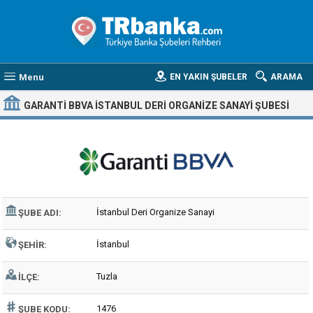
Menu
EN YAKIN ŞUBELER
ARAMA
GARANTI BBVA İSTANBUL DERI ORGANIZE SANAYI ŞUBESI
İstanbul Deri Organize Sanayi
ŞUBE ADI:
İstanbul
ŞEHIR:
Tuzla
İLÇE:
1476
ŞUBE KODU: