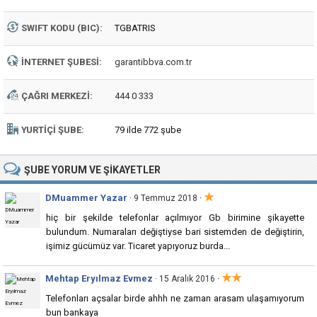
SWIFT KODU (BIC):
TGBATRIS
İNTERNET ŞUBESI:
garantibbva.com.tr
ÇAĞRI MERKEZI:
444 0 333
YURTIÇI ŞUBE:
79 ilde 772 şube
ŞUBE
YORUM VE ŞIKAYETLER
★
DMuammer Yazar
·
· 9 Temmuz 2018
hiç bir şekilde telefonlar açılmıyor Gb birimine şikayette
bulundum. Numaraları değiştiyse bari sistemden de değiştirin,
işimiz gücümüz var. Ticaret yapıyoruz burda...
★★
Mehtap Eryılmaz Evmez
·
· 15 Aralık 2016
Telefonları açsalar birde ahhh ne zaman arasam ulaşamıyorum
bun bankaya