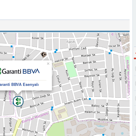
×
aranti BBVA Esenyalı