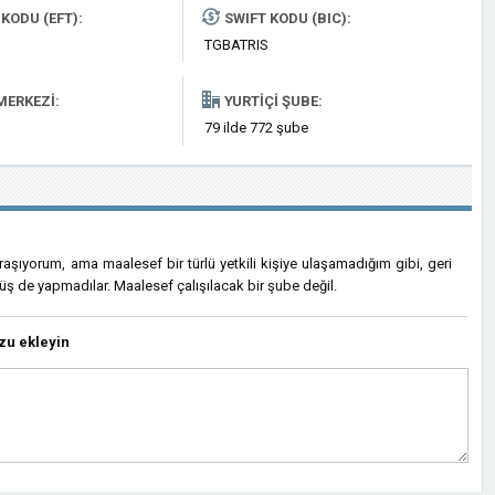
KODU (EFT):
SWIFT KODU (BIC):
TGBATRIS
MERKEZI:
YURTIÇI ŞUBE:
79 ilde 772 şube
aşıyorum, ama maalesef bir türlü yetkili kişiye ulaşamadığım gibi, geri
 de yapmadılar. Maalesef çalışılacak bir şube değil.
zu ekleyin