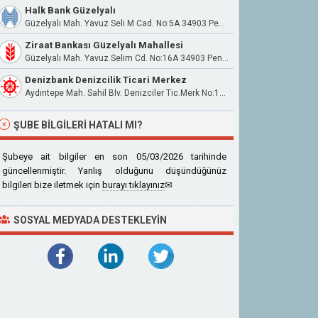
Halk Bank Güzelyalı
Güzelyalı Mah. Yavuz Seli M Cad. No:5A 34903 Pendik
Ziraat Bankası Güzelyalı Mahallesi
Güzelyalı Mah. Yavuz Selim Cd. No:16A 34903 Pendik İstanbul
Denizbank Denizcilik Ticari Merkez
Aydıntepe Mah. Sahil Blv. Denizciler Tic.Merk No:126 İçkapı No:35 Tuzla İstanbul
ŞUBE BILGILERI HATALI MI?
Şubeye ait bilgiler en son 05/03/2026 tarihinde
güncellenmiştir. Yanlış olduğunu düşündüğünüz
bilgileri bize iletmek için
burayı tıklayınız
✉
SOSYAL MEDYADA DESTEKLEYIN