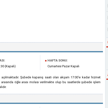
ASI:
■
HAFTA SONU:
:30 (Kapalı)
Cumartesi Pazar Kapalı
a açılmaktadır. Şubede kapanış saati olan akşam 17:00'e kadar hizmet
ri arasında öğle arası molası verilmekte olup bu saatlerde şubede işlem
ıdır.