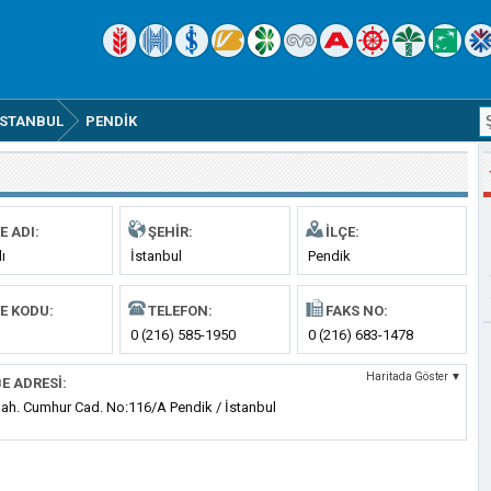
İSTANBUL
PENDIK
E ADI:
ŞEHIR:
İLÇE:
ı
İstanbul
Pendik
E KODU:
TELEFON:
FAKS NO:
0 (216) 585-1950
0 (216) 683-1478
Haritada Göster ▼
E ADRESI:
Mah. Cumhur Cad. No:116/A Pendik / İstanbul