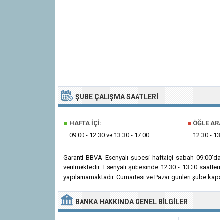
ŞUBE ÇALIŞMA SAATLERI
■
HAFTA İÇI:
■
ÖĞLE AR
09:00 - 12:30 ve 13:30 - 17:00
12:30 - 13
Garanti BBVA Esenyalı şubesi haftaiçi sabah 09:00'd
verilmektedir. Esenyalı şubesinde 12:30 - 13:30 saatle
yapılamamaktadır. Cumartesi ve Pazar günleri şube kapal
BANKA
HAKKINDA
GENEL BILGILER