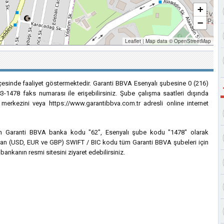
+
−
Leaflet
|
Map data ©
OpenStreetMap
lçesinde faaliyet göstermektedir. Garanti BBVA Esenyalı şubesine 0 (216)
3-1478 faks numarası ile erişebilirsiniz. Şube çalışma saatleri dışında
 merkezini veya https://www.garantibbva.com.tr adresli online internet
için Garanti BBVA banka kodu "62", Esenyalı şube kodu "1478" olarak
lanılan (USD, EUR ve GBP) SWIFT / BIC kodu tüm Garanti BBVA şubeleri için
bankanın resmi sitesini ziyaret edebilirsiniz.