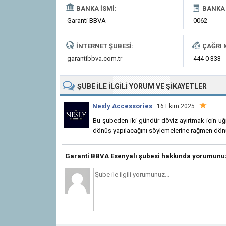
BANKA İSMI:
BANKA 
Garanti BBVA
0062
İNTERNET ŞUBESI:
ÇAĞRI 
garantibbva.com.tr
444 0 333
ŞUBE
ILE İLGILI
YORUM VE ŞIKAYETLER
★
Nesly Accessories
·
· 16 Ekim 2025
Bu şubeden iki gündür döviz ayırtmak için uğr
dönüş yapılacağını söylemelerine rağmen dönüş
Garanti BBVA Esenyalı şubesi hakkında yorumunu