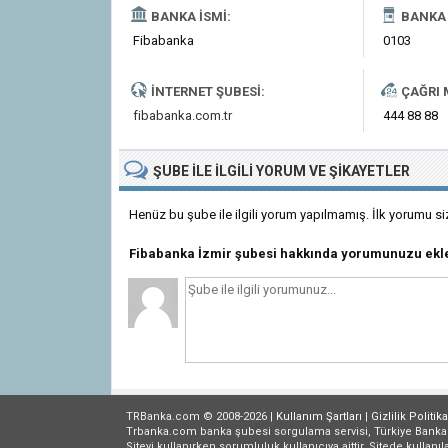
BANKA İSMI:
BANKA 
Fibabanka
0103
İNTERNET ŞUBESI:
ÇAĞRI 
fibabanka.com.tr
444 88 88
ŞUBE
ILE İLGILI
YORUM VE ŞIKAYETLER
Henüz bu şube ile ilgili yorum yapılmamış. İlk yorumu si
Fibabanka İzmir şubesi hakkında yorumunuzu ekl
TRBanka.com © 2008-2026 |
Kullanım Şartları
|
Gizlilik
Politika
Trbanka.com banka şubesi sorgulama servisi, Türkiye Bankalar B
Siteyi kullanırken sorumluluk kullanıcıya aittir. Sitede kullanıl