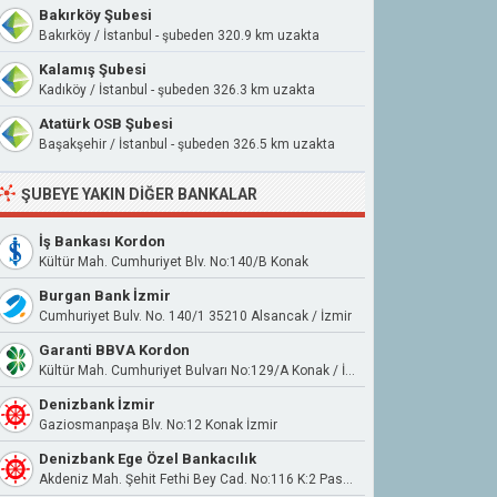
Bakırköy Şubesi
Bakırköy / İstanbul - şubeden 320.9 km uzakta
Kalamış Şubesi
Kadıköy / İstanbul - şubeden 326.3 km uzakta
Atatürk OSB Şubesi
Başakşehir / İstanbul - şubeden 326.5 km uzakta
ŞUBEYE YAKIN DIĞER BANKALAR
İş Bankası Kordon
Kültür Mah. Cumhuriyet Blv. No:140/B Konak
Burgan Bank İzmir
Cumhuriyet Bulv. No. 140/1 35210 Alsancak / İzmir
Garanti BBVA Kordon
Kültür Mah. Cumhuriyet Bulvarı No:129/A Konak / İzmir
Denizbank İzmir
Gaziosmanpaşa Blv. No:12 Konak İzmir
Denizbank Ege Özel Bankacılık
Akdeniz Mah. Şehit Fethi Bey Cad. No:116 K:2 Pasaport Konak İzmir