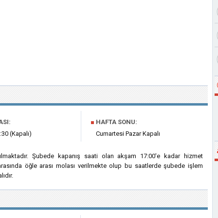
ASI:
■
HAFTA SONU:
:30 (Kapalı)
Cumartesi Pazar Kapalı
çılmaktadır. Şubede kapanış saati olan akşam 17:00'e kadar hizmet
i arasında öğle arası molası verilmekte olup bu saatlerde şubede işlem
ıdır.