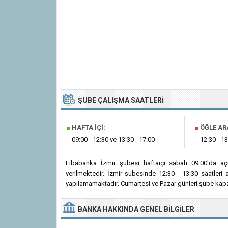
ŞUBE ÇALIŞMA SAATLERI
■
HAFTA İÇI:
■
ÖĞLE AR
09:00 - 12:30 ve 13:30 - 17:00
12:30 - 13
Fibabanka İzmir şubesi haftaiçi sabah 09:00'da a
verilmektedir. İzmir şubesinde 12:30 - 13:30 saatler
yapılamamaktadır. Cumartesi ve Pazar günleri şube kapal
BANKA
HAKKINDA
GENEL BILGILER