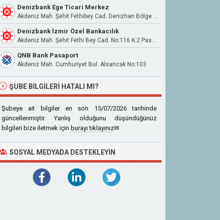
Denizbank Ege Ticari Merkez
Akdeniz Mah. Şehit Fethibey Cad. Denizhan Bölge Müdürlüğü Apt. No:116/10
Denizbank İzmir Özel Bankacılık
Akdeniz Mah. Şehit Fethi Bey Cad. No:116 K:2 Pasaport Konak İzmir
QNB Bank Pasaport
Akdeniz Mah. Cumhuriyet Bul. Alsancak No:103
ŞUBE BILGILERI HATALI MI?
Şubeye ait bilgiler en son 15/07/2026 tarihinde
güncellenmiştir. Yanlış olduğunu düşündüğünüz
bilgileri bize iletmek için
burayı tıklayınız
✉
SOSYAL MEDYADA DESTEKLEYIN