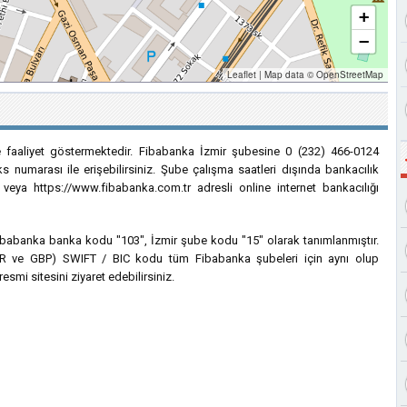
+
−
Leaflet
|
Map data ©
OpenStreetMap
e faaliyet göstermektedir. Fibabanka İzmir şubesine 0 (232) 466-0124
s numarası ile erişebilirsiniz. Şube çalışma saatleri dışında bankacılık
 veya https://www.fibabanka.com.tr adresli online internet bankacılığı
 Fibabanka banka kodu "103", İzmir şube kodu "15" olarak tanımlanmıştır.
, EUR ve GBP) SWIFT / BIC kodu tüm Fibabanka şubeleri için aynı olup
esmi sitesini ziyaret edebilirsiniz.