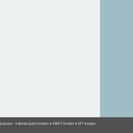
Şubeleri
●
Banka Şube Kodları
●
SWIFT Kodları
●
EFT Kodları