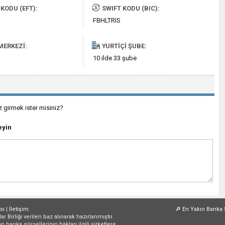
KODU (EFT):
SWIFT KODU (BIC):
FBHLTRIS
MERKEZI:
YURTIÇI ŞUBE:
10 ilde 33 şube
z girmek ister misiniz?
eyin
sı
|
İletişim
🔎
En Yakın Banka 
irliği verileri baz alınarak hazırlanmıştır.
an banka görsellerinin hakları ilgili şirketlere