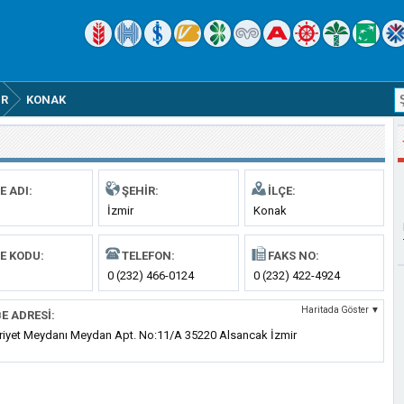
IR
KONAK
E ADI:
ŞEHIR:
İLÇE:
İzmir
Konak
E KODU:
TELEFON:
FAKS NO:
0 (232) 466-0124
0 (232) 422-4924
Haritada Göster ▼
E ADRESI:
iyet Meydanı Meydan Apt. No:11/A 35220 Alsancak İzmir