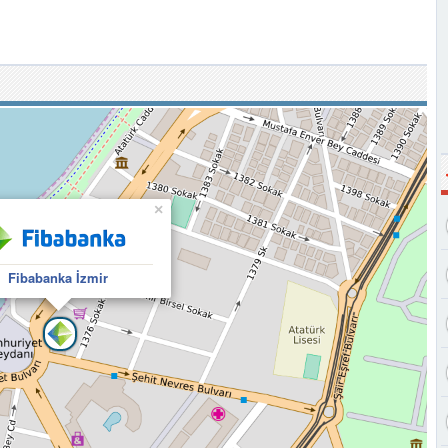
×
Fibabanka İzmir