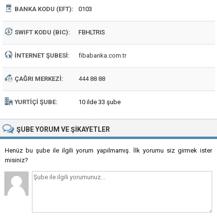
BANKA KODU (EFT):
0103
SWIFT KODU (BIC):
FBHLTRIS
İNTERNET ŞUBESI:
fibabanka.com.tr
ÇAĞRI MERKEZI:
444 88 88
YURTIÇI ŞUBE:
10 ilde 33 şube
ŞUBE
YORUM VE ŞIKAYETLER
Henüz bu şube ile ilgili yorum yapılmamış. İlk yorumu siz girmek ister
misiniz?