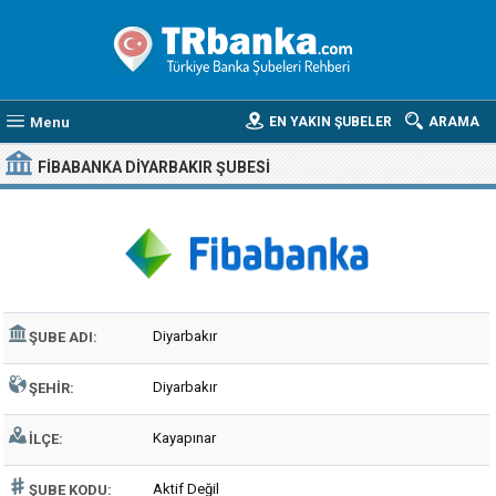
Menu
EN YAKIN ŞUBELER
ARAMA
FIBABANKA DIYARBAKIR ŞUBESI
Diyarbakır
ŞUBE ADI:
Diyarbakır
ŞEHIR:
Kayapınar
İLÇE:
Aktif Değil
ŞUBE KODU: