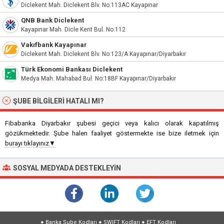
Diclekent Mah. Diclekent Blv. No:113AC Kayapınar
QNB Bank Diclekent
Kayapınar Mah. Dicle Kent Bul. No:112
Vakıfbank Kayapınar
Diclekent Mah. Diclekent Blv. No:123/A Kayapınar/Diyarbakır
Türk Ekonomi Bankası Diclekent
Medya Mah. Mahabad Bul. No:18BF Kayapınar/Diyarbakır
ŞUBE BILGILERI HATALI MI?
Fibabanka Diyarbakır şubesi geçici veya kalıcı olarak kapatılmış
gözükmektedir. Şube halen faaliyet göstermekte ise bize iletmek için
burayı tıklayınız▼
SOSYAL MEDYADA DESTEKLEYIN
●
Banka Şube Kodları
●
SWIFT Kodları
●
EFT Kodları