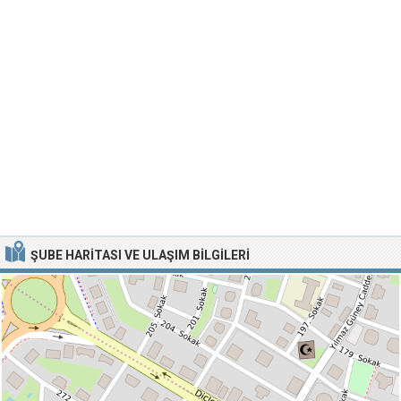
ŞUBE HARITASI VE ULAŞIM BILGILERI