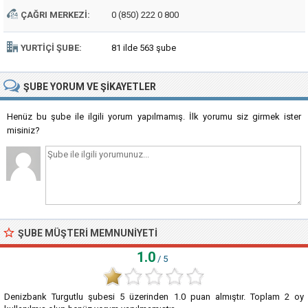
ÇAĞRI MERKEZI:
0 (850) 222 0 800
YURTIÇI ŞUBE:
81 ilde 563 şube
ŞUBE
YORUM VE ŞIKAYETLER
Henüz bu şube ile ilgili yorum yapılmamış. İlk yorumu siz girmek ister
misiniz?
ŞUBE MÜŞTERI MEMNUNIYETI
1.0
/ 5
Denizbank Turgutlu şubesi
5
üzerinden
1.0
puan almıştır. Toplam
2
oy