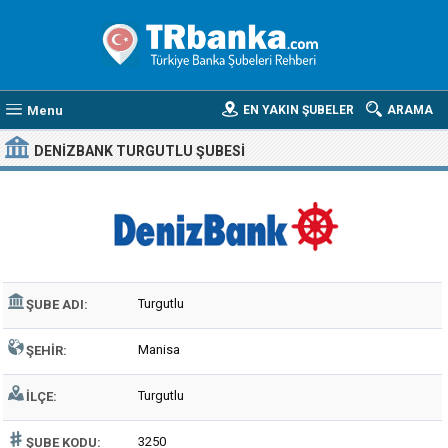
Menu
EN YAKIN ŞUBELER
ARAMA
DENIZBANK TURGUTLU ŞUBESI
Turgutlu
ŞUBE ADI:
Manisa
ŞEHIR:
Turgutlu
İLÇE:
3250
ŞUBE KODU: