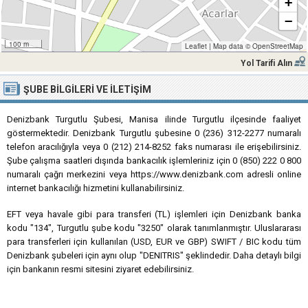
+
−
100 m
Leaflet
|
Map data ©
OpenStreetMap
Yol Tarifi Alın
ŞUBE BILGILERI VE İLETIŞIM
Denizbank Turgutlu Şubesi, Manisa ilinde Turgutlu ilçesinde faaliyet
göstermektedir. Denizbank Turgutlu şubesine 0 (236) 312-2277 numaralı
telefon aracılığıyla veya 0 (212) 214-8252 faks numarası ile erişebilirsiniz.
Şube çalışma saatleri dışında bankacılık işlemleriniz için 0 (850) 222 0 800
numaralı çağrı merkezini veya https://www.denizbank.com adresli online
internet bankacılığı hizmetini kullanabilirsiniz.
EFT veya havale gibi para transferi (TL) işlemleri için Denizbank banka
kodu "134", Turgutlu şube kodu "3250" olarak tanımlanmıştır. Uluslararası
para transferleri için kullanılan (USD, EUR ve GBP) SWIFT / BIC kodu tüm
Denizbank şubeleri için aynı olup "DENITRIS" şeklindedir. Daha detaylı bilgi
için bankanın resmi sitesini ziyaret edebilirsiniz.