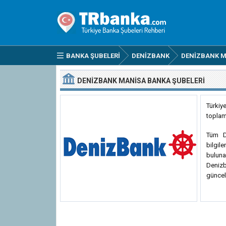
BANKA ŞUBELERI
DENIZBANK
DENIZBANK M
DENIZBANK MANISA BANKA ŞUBELERI
Türkiy
toplam
Tüm De
bilgile
buluna
Deniz
güncel