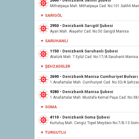
2660
-
Denizbank Salihli Şubesi
Mithatpaşa Mah. Mithatpaşa Cad. No:101 Salihli Ma
▼ SARIGÖL
2950
-
Denizbank Sarıgöl Şubesi
Ayan Mah. Alaşehir Cad. No:50 Sarıgöl Manisa
▼ SARUHANLI
1150
-
Denizbank Saruhanlı Şubesi
Atatürk Mah. 7 Eylül Cad. No:17/A Saruhanlı Manisa
▼
ŞEHZADELER
2690
-
Denizbank Manisa Cumhuriyet Bulvarı
1.Anafartalar Mah. Cumhuriyet Cad. No:33/A Şehza
9280
-
Denizbank Manisa Şubesi
1.Anafartalar Mah. Mustafa Kemal Paşa Cad. No:38
▼ SOMA
4110
-
Denizbank Soma Şubesi
Kurtuluş Mah. Cengiz Topel Meydanı No:7/B-13 So
▼ TURGUTLU