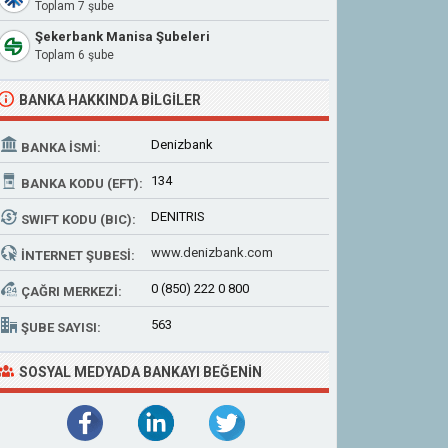
Toplam 7 şube
Şekerbank Manisa Şubeleri
Toplam 6 şube
BANKA HAKKINDA BILGILER
Denizbank
BANKA İSMI:
134
BANKA KODU (EFT):
DENITRIS
SWIFT KODU (BIC):
www.denizbank.com
İNTERNET ŞUBESI:
0 (850) 222 0 800
ÇAĞRI MERKEZI:
563
ŞUBE SAYISI:
SOSYAL MEDYADA BANKAYI BEĞENIN