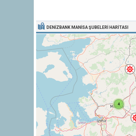
DENIZBANK MANISA ŞUBELERI HARITASI
4