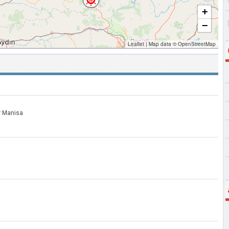
+
−
Leaflet
|
Map data ©
OpenStreetMap
r Manisa