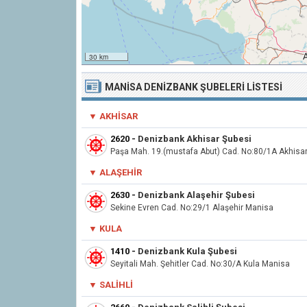
30 km
MANISA DENIZBANK ŞUBELERI LISTESI
▼ AKHISAR
2620
-
Denizbank Akhisar Şubesi
Paşa Mah. 19.(mustafa Abut) Cad. No:80/1A Akhisa
▼ ALAŞEHIR
2630
-
Denizbank Alaşehir Şubesi
Sekine Evren Cad. No:29/1 Alaşehir Manisa
▼ KULA
1410
-
Denizbank Kula Şubesi
Seyitali Mah. Şehitler Cad. No:30/A Kula Manisa
▼ SALIHLI