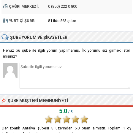
ÇAĞRI MERKEZI:
0 (850) 222 0 800
YURTIÇI ŞUBE:
81 ilde 563 şube
ŞUBE
YORUM VE ŞIKAYETLER
Henüz bu şube ile ilgili yorum yapılmamış. İlk yorumu siz girmek ister
misiniz?
ŞUBE MÜŞTERI MEMNUNIYETI
5.0
/ 5
Denizbank Antalya şubesi
5
üzerinden
5.0
puan almıştır. Toplam
1
oy