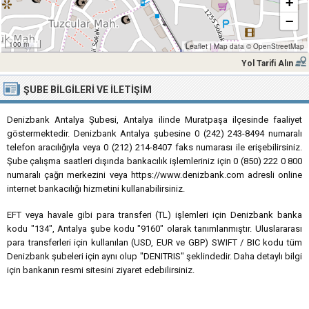
+
−
100 m
Leaflet
|
Map data ©
OpenStreetMap
Yol Tarifi Alın
ŞUBE BILGILERI VE İLETIŞIM
Denizbank Antalya Şubesi, Antalya ilinde Muratpaşa ilçesinde faaliyet
göstermektedir. Denizbank Antalya şubesine 0 (242) 243-8494 numaralı
telefon aracılığıyla veya 0 (212) 214-8407 faks numarası ile erişebilirsiniz.
Şube çalışma saatleri dışında bankacılık işlemleriniz için 0 (850) 222 0 800
numaralı çağrı merkezini veya https://www.denizbank.com adresli online
internet bankacılığı hizmetini kullanabilirsiniz.
EFT veya havale gibi para transferi (TL) işlemleri için Denizbank banka
kodu "134", Antalya şube kodu "9160" olarak tanımlanmıştır. Uluslararası
para transferleri için kullanılan (USD, EUR ve GBP) SWIFT / BIC kodu tüm
Denizbank şubeleri için aynı olup "DENITRIS" şeklindedir. Daha detaylı bilgi
için bankanın resmi sitesini ziyaret edebilirsiniz.