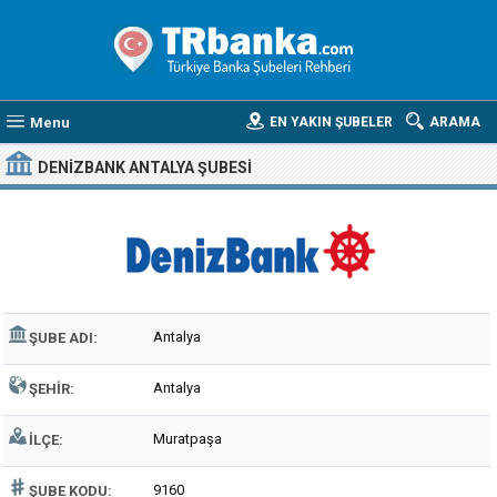
Menu
EN YAKIN ŞUBELER
ARAMA
DENIZBANK ANTALYA ŞUBESI
Antalya
ŞUBE ADI:
Antalya
ŞEHIR:
Muratpaşa
İLÇE:
9160
ŞUBE KODU: