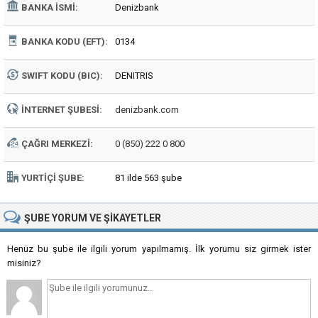
BANKA İSMI:
Denizbank
BANKA KODU (EFT):
0134
SWIFT KODU (BIC):
DENITRIS
İNTERNET ŞUBESI:
denizbank.com
ÇAĞRI MERKEZI:
0 (850) 222 0 800
YURTIÇI ŞUBE:
81 ilde 563 şube
ŞUBE
YORUM VE ŞIKAYETLER
Henüz bu şube ile ilgili yorum yapılmamış. İlk yorumu siz girmek ister
misiniz?