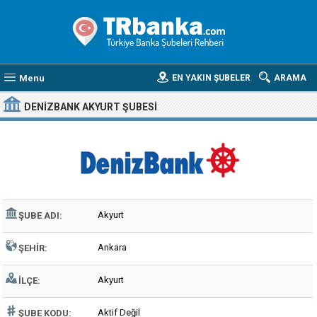
Menu
EN YAKIN ŞUBELER
ARAMA
DENIZBANK AKYURT ŞUBESI
Akyurt
ŞUBE ADI:
Ankara
ŞEHIR:
Akyurt
İLÇE:
Aktif Değil
ŞUBE KODU: