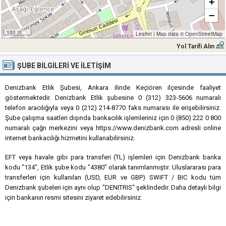
+
−
100 m
Leaflet
|
Map data ©
OpenStreetMap
Yol Tarifi Alın
ŞUBE BILGILERI VE İLETIŞIM
Denizbank Etlik Şubesi, Ankara ilinde Keçiören ilçesinde faaliyet
göstermektedir. Denizbank Etlik şubesine 0 (312) 323-5606 numaralı
telefon aracılığıyla veya 0 (212) 214-8770 faks numarası ile erişebilirsiniz.
Şube çalışma saatleri dışında bankacılık işlemleriniz için 0 (850) 222 0 800
numaralı çağrı merkezini veya https://www.denizbank.com adresli online
internet bankacılığı hizmetini kullanabilirsiniz.
EFT veya havale gibi para transferi (TL) işlemleri için Denizbank banka
kodu "134", Etlik şube kodu "4380" olarak tanımlanmıştır. Uluslararası para
transferleri için kullanılan (USD, EUR ve GBP) SWIFT / BIC kodu tüm
Denizbank şubeleri için aynı olup "DENITRIS" şeklindedir. Daha detaylı bilgi
için bankanın resmi sitesini ziyaret edebilirsiniz.