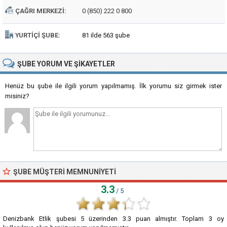
ÇAĞRI MERKEZI:
0 (850) 222 0 800
YURTIÇI ŞUBE:
81 ilde 563 şube
ŞUBE
YORUM VE ŞIKAYETLER
Henüz bu şube ile ilgili yorum yapılmamış. İlk yorumu siz girmek ister
misiniz?
ŞUBE MÜŞTERI MEMNUNIYETI
3.3
/ 5
Denizbank Etlik şubesi
5
üzerinden
3.3
puan almıştır. Toplam
3
oy