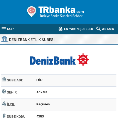
Menu
EN YAKIN ŞUBELER
ARAMA
DENIZBANK ETLIK ŞUBESI
Etlik
ŞUBE ADI:
Ankara
ŞEHIR:
Keçiören
İLÇE:
4380
ŞUBE KODU: