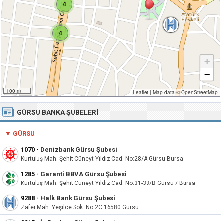
4
4
+
−
100 m
Leaflet
|
Map data ©
OpenStreetMap
GÜRSU BANKA ŞUBELERI
▼ GÜRSU
1070 -
Denizbank Gürsu Şubesi
Kurtuluş Mah. Şehit Cüneyt Yıldız Cad. No:28/A Gürsu Bursa
1285 -
Garanti BBVA Gürsu Şubesi
Kurtuluş Mah. Şehit Cüneyt Yıldız Cad. No:31-33/B Gürsu / Bursa
9288 -
Halk Bank Gürsu Şubesi
Zafer Mah. Yeşilce Sok. No:2C 16580 Gürsu