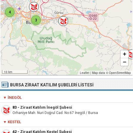
4
3
+
−
10 km
Leaflet
|
Map data ©
OpenStreetMap
BURSA ZIRAAT KATILIM ŞUBELERI LISTESI
▼ İNEGÖL
83
-
Ziraat Katılım İnegöl Şubesi
Orhaniye Mah. Nuri Doğrul Cad. No:67 İnegöl / Bursa
▼ KESTEL
42
-
Ziraat Katılım Kestel Şubesi