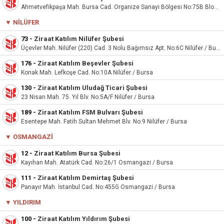
Ahmetvefikpaşa Mah. Bursa Cad. Organize Sanayi Bölgesi No:75B Blok Kestel / Bursa
▼
NILÜFER
73
-
Ziraat Katılım Nilüfer Şubesi
Üçevler Mah. Nilüfer (220) Cad. 3 Nolu Bağımsız Apt. No:6C Nilüfer / Bursa
176
-
Ziraat Katılım Beşevler Şubesi
Konak Mah. Lefkoşe Cad. No:10A Nilüfer / Bursa
130
-
Ziraat Katılım Uludağ Ticari Şubesi
23 Nisan Mah. 75. Yıl Blv. No:5A/F Nilüfer / Bursa
189
-
Ziraat Katılım FSM Bulvarı Şubesi
Esentepe Mah. Fatih Sultan Mehmet Blv. No:9 Nilüfer / Bursa
▼
OSMANGAZI
12
-
Ziraat Katılım Bursa Şubesi
Kayıhan Mah. Atatürk Cad. No:26/1 Osmangazi / Bursa
111
-
Ziraat Katılım Demirtaş Şubesi
Panayır Mah. İstanbul Cad. No:455G Osmangazi / Bursa
▼
YILDIRIM
100
-
Ziraat Katılım Yıldırım Şubesi