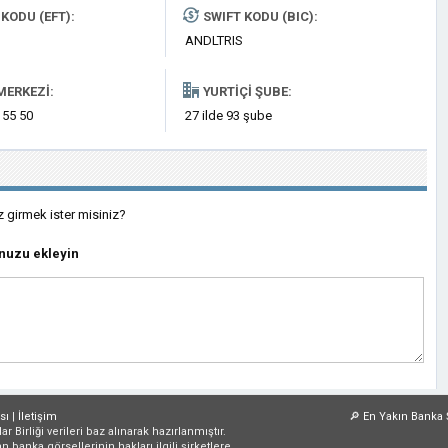
KODU (EFT):
SWIFT KODU (BIC):
ANDLTRIS
MERKEZI:
YURTIÇI ŞUBE:
 55 50
27 ilde 93 şube
z girmek ister misiniz?
nuzu ekleyin
sı
|
İletişim
🔎
En Yakın Banka 
irliği verileri baz alınarak hazırlanmıştır.
an banka görsellerinin hakları ilgili şirketlere