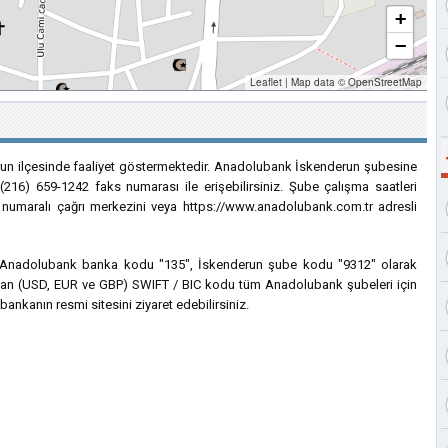
+
−
Leaflet
|
Map data ©
OpenStreetMap
un ilçesinde faaliyet göstermektedir. Anadolubank İskenderun şubesine
(216) 659-1242 faks numarası ile erişebilirsiniz. Şube çalışma saatleri
0 numaralı çağrı merkezini veya https://www.anadolubank.com.tr adresli
çin Anadolubank banka kodu "135", İskenderun şube kodu "9312" olarak
lanılan (USD, EUR ve GBP) SWIFT / BIC kodu tüm Anadolubank şubeleri için
bankanın resmi sitesini ziyaret edebilirsiniz.