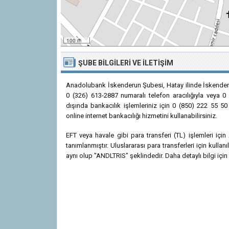
100 m
ŞUBE BILGILERI VE İLETIŞIM
Anadolubank İskenderun Şubesi, Hatay ilinde İskender
0 (326) 613-2887 numaralı telefon aracılığıyla veya 0 
dışında bankacılık işlemleriniz için 0 (850) 222 55 5
online internet bankacılığı hizmetini kullanabilirsiniz.
EFT veya havale gibi para transferi (TL) işlemleri i
tanımlanmıştır. Uluslararası para transferleri için kul
aynı olup "ANDLTRIS" şeklindedir. Daha detaylı bilgi için 