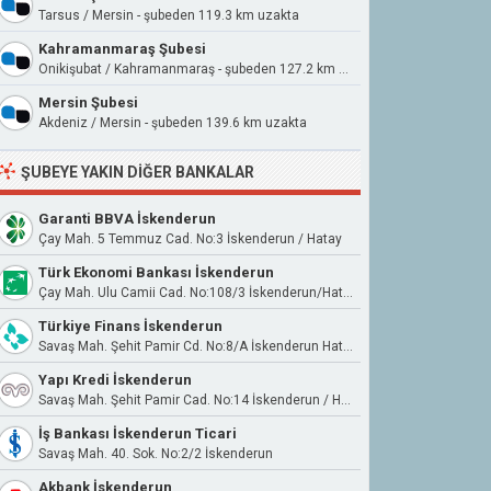
Tarsus / Mersin - şubeden 119.3 km uzakta
Kahramanmaraş Şubesi
Onikişubat / Kahramanmaraş - şubeden 127.2 km uzakta
Mersin Şubesi
Akdeniz / Mersin - şubeden 139.6 km uzakta
ŞUBEYE YAKIN DIĞER BANKALAR
Garanti BBVA İskenderun
Çay Mah. 5 Temmuz Cad. No:3 İskenderun / Hatay
Türk Ekonomi Bankası İskenderun
Çay Mah. Ulu Camii Cad. No:108/3 İskenderun/Hatay
Türkiye Finans İskenderun
Savaş Mah. Şehit Pamir Cd. No:8/A İskenderun Hatay
Yapı Kredi İskenderun
Savaş Mah. Şehit Pamir Cad. No:14 İskenderun / Hatay
İş Bankası İskenderun Ticari
Savaş Mah. 40. Sok. No:2/2 İskenderun
Akbank İskenderun