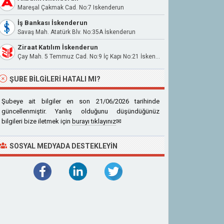
Mareşal Çakmak Cad. No:7 Iskenderun
İş Bankası İskenderun
Savaş Mah. Atatürk Blv. No:35A İskenderun
Ziraat Katılım İskenderun
Çay Mah. 5 Temmuz Cad. No:9 İç Kapı No:21 İskenderun / Hatay
ŞUBE BILGILERI HATALI MI?
Şubeye ait bilgiler en son 21/06/2026 tarihinde
güncellenmiştir. Yanlış olduğunu düşündüğünüz
bilgileri bize iletmek için
burayı tıklayınız
✉
SOSYAL MEDYADA DESTEKLEYIN