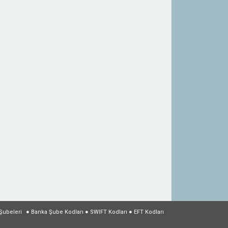
Şubeleri
●
Banka Şube Kodları
●
SWIFT Kodları
●
EFT Kodları