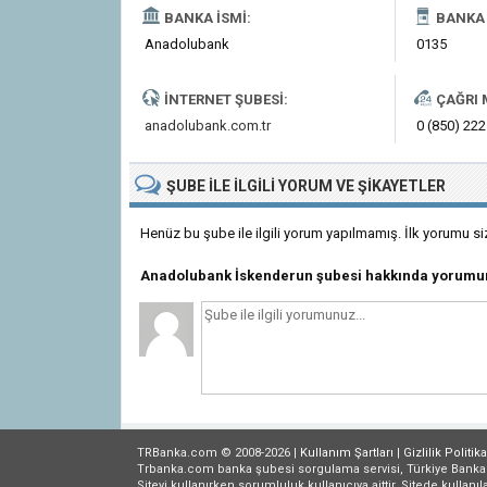
BANKA İSMI:
BANKA 
Anadolubank
0135
İNTERNET ŞUBESI:
ÇAĞRI 
anadolubank.com.tr
0 (850) 222
ŞUBE
ILE İLGILI
YORUM VE ŞIKAYETLER
Henüz bu şube ile ilgili yorum yapılmamış. İlk yorumu si
Anadolubank İskenderun şubesi hakkında yorumu
TRBanka.com © 2008-2026 |
Kullanım Şartları
|
Gizlilik
Politika
Trbanka.com banka şubesi sorgulama servisi, Türkiye Bankalar B
Siteyi kullanırken sorumluluk kullanıcıya aittir. Sitede kullanıl