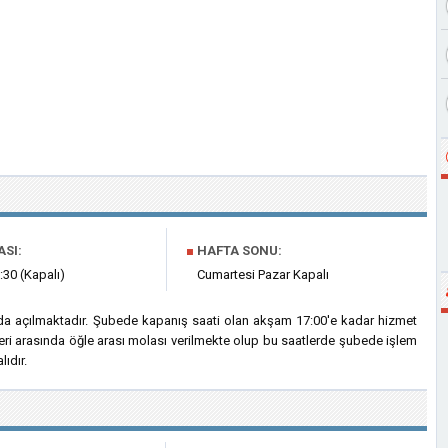
ASI:
■
HAFTA SONU:
:30 (Kapalı)
Cumartesi Pazar Kapalı
a açılmaktadır. Şubede kapanış saati olan akşam 17:00'e kadar hizmet
eri arasında öğle arası molası verilmekte olup bu saatlerde şubede işlem
ıdır.