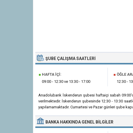
ŞUBE ÇALIŞMA SAATLERI
■
HAFTA İÇI:
■
ÖĞLE AR
09:00 - 12:30 ve 13:30 - 17:00
12:30 - 13
Anadolubank İskenderun şubesi haftaiçi sabah 09:00'd
verilmektedir. İskenderun şubesinde 12:30 - 13:30 saatl
yapılamamaktadır. Cumartesi ve Pazar günleri şube kapal
BANKA
HAKKINDA
GENEL BILGILER