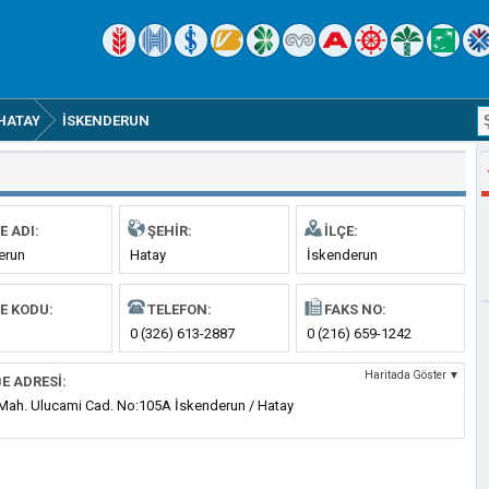
HATAY
İSKENDERUN
E ADI:
ŞEHIR:
İLÇE:
erun
Hatay
İskenderun
E KODU:
TELEFON:
FAKS NO:
0 (326) 613-2887
0 (216) 659-1242
Haritada Göster ▼
E ADRESI:
Mah. Ulucami Cad. No:105A İskenderun / Hatay