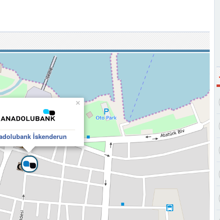
×
adolubank İskenderun