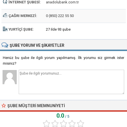
İNTERNET ŞUBESI:
anadolubank.com.tr
ÇAĞRI MERKEZI:
0 (850) 222 55 50
YURTIÇI ŞUBE:
27 ilde 93 şube
ŞUBE
YORUM VE ŞIKAYETLER
Henüz bu şube ile ilgili yorum yapılmamış. İlk yorumu siz girmek ister
misiniz?
ŞUBE MÜŞTERI MEMNUNIYETI
0.0
/ 5