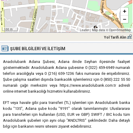
+
−
100 m
Leaflet
|
Map data ©
OpenStreetMap
Yol Tarifi Alın
ŞUBE BILGILERI VE İLETIŞIM
Anadolubank Adana Şubesi, Adana ilinde Seyhan ilçesinde faaliyet
göstermektedir. Anadolubank Adana şubesine 0 (322) 459-6949 numaralı
telefon aracılığıyla veya 0 (216) 659-1236 faks numarası ile erişebilirsiniz.
Şube çalışma saatleri dışında bankacılık işlemleriniz için 0 (850) 222 55 50
numaralı çağrı merkezini veya https://www.anadolubank.com.tr adresli
online internet bankacılığı hizmetini kullanabilirsiniz.
EFT veya havale gibi para transferi (TL) işlemleri için Anadolubank banka
kodu "135", Adana şube kodu "9191" olarak tanımlanmıştır. Uluslararası
para transferleri için kullanılan (USD, EUR ve GBP) SWIFT / BIC kodu tüm
Anadolubank şubeleri için aynı olup "ANDLTRIS" şeklindedir. Daha detaylı
bilgi için bankanın resmi sitesini ziyaret edebilirsiniz.