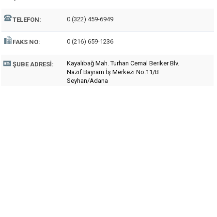
0 (322) 459-6949
TELEFON:
0 (216) 659-1236
FAKS NO:
Kayalıbağ Mah. Turhan Cemal Beriker Blv.
ŞUBE ADRESI:
Nazif Bayram İş Merkezi No:11/B
Seyhan/Adana