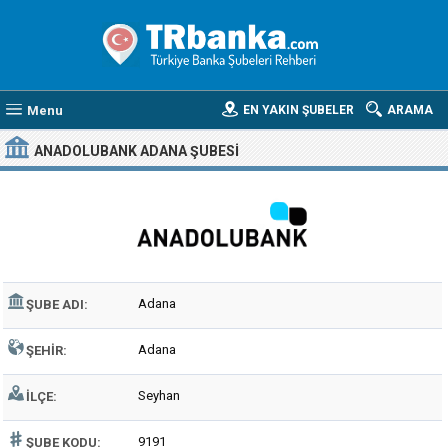
Menu
EN YAKIN ŞUBELER
ARAMA
ANADOLUBANK ADANA ŞUBESI
Adana
ŞUBE ADI:
Adana
ŞEHIR:
Seyhan
İLÇE:
9191
ŞUBE KODU: