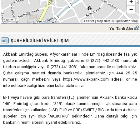
+
−
100 m
Leaflet
|
Map data ©
OpenStreetMap
Yol Tarifi Alın
ŞUBE BILGILERI VE İLETIŞIM
Akbank Emirdağ Şubesi, Afyonkarahisar ilinde Emirdağ ilçesinde faaliyet
göstermektedir. Akbank Emirdağ şubesine 0 (272) 442-5130 numaralı
telefon aracılığıyla veya 0 (272) 441-3081 faks numarası ile erişebilirsiniz.
Şube çalışma saatleri dışında bankacılık işlemleriniz için 444 25 25
numaralı çağrı merkezini veya https://www.akbank.com adresli online
internet bankacılığı hizmetini kullanabilirsiniz.
EFT veya havale gibi para transferi (TL) işlemleri için Akbank banka kodu
"46", Emirdağ şube kodu "319" olarak tanımlanmıştır. Uluslararası para
transferleri için kullanılan (USD, EUR ve GBP) SWIFT / BIC kodu tüm Akbank
şubeleri için aynı olup "AKBKTRIS" şeklindedir. Daha detaylı bilgi için
bankanın resmi sitesini ziyaret edebilirsiniz.