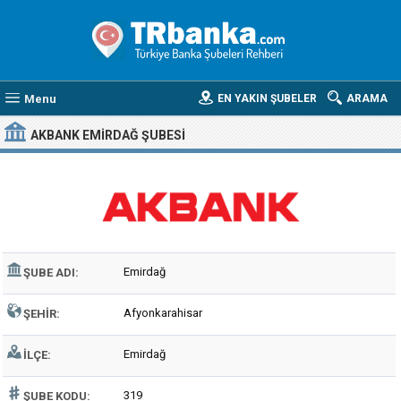
Menu
EN YAKIN ŞUBELER
ARAMA
AKBANK EMIRDAĞ ŞUBESI
Emirdağ
ŞUBE ADI:
Afyonkarahisar
ŞEHIR:
Emirdağ
İLÇE:
319
ŞUBE KODU: