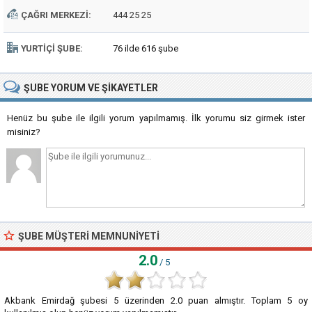
ÇAĞRI MERKEZI:
444 25 25
YURTIÇI ŞUBE:
76 ilde 616 şube
ŞUBE
YORUM VE ŞIKAYETLER
Henüz bu şube ile ilgili yorum yapılmamış. İlk yorumu siz girmek ister
misiniz?
ŞUBE MÜŞTERI MEMNUNIYETI
2.0
/ 5
Akbank Emirdağ şubesi
5
üzerinden
2.0
puan almıştır. Toplam
5
oy