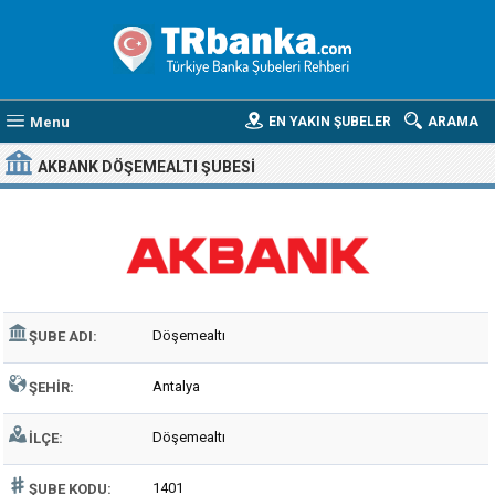
Menu
EN YAKIN ŞUBELER
ARAMA
AKBANK DÖŞEMEALTI ŞUBESI
Döşemealtı
ŞUBE ADI:
Antalya
ŞEHIR:
Döşemealtı
İLÇE:
1401
ŞUBE KODU: