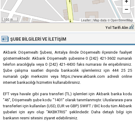
+
−
100 m
Leaflet
|
Map data ©
OpenStreetMap
Yol Tarifi Alın
ŞUBE BILGILERI VE İLETIŞIM
Akbank Döşemealtı Şubesi, Antalya ilinde Döşemealtı ilçesinde faaliyet
göstermektedir. Akbank Döşemealtı şubesine 0 (242) 421-3602 numaralı
telefon aracılığıyla veya 0 (242) 421-4430 faks numarası ile erişebilirsiniz.
Şube çalışma saatleri dışında bankacılık işlemleriniz için 444 25 25
numaralı çağrı merkezini veya https://www.akbank.com adresli online
internet bankacılığı hizmetini kullanabilirsiniz.
EFT veya havale gibi para transferi (TL) işlemleri için Akbank banka kodu
"46", Döşemealtı şube kodu "1401" olarak tanımlanmıştır. Uluslararası para
transferleri için kullanılan (USD, EUR ve GBP) SWIFT / BIC kodu tüm Akbank
şubeleri için aynı olup "AKBKTRIS" şeklindedir. Daha detaylı bilgi için
bankanın resmi sitesini ziyaret edebilirsiniz.