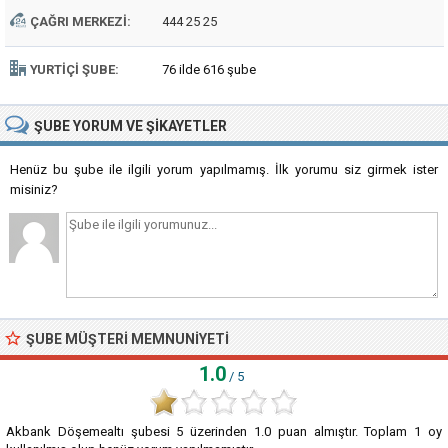
ÇAĞRI MERKEZI:
444 25 25
YURTIÇI ŞUBE:
76 ilde 616 şube
ŞUBE
YORUM VE ŞIKAYETLER
Henüz bu şube ile ilgili yorum yapılmamış. İlk yorumu siz girmek ister
misiniz?
ŞUBE MÜŞTERI MEMNUNIYETI
1.0
/ 5
Akbank Döşemealtı şubesi
5
üzerinden
1.0
puan almıştır. Toplam
1
oy