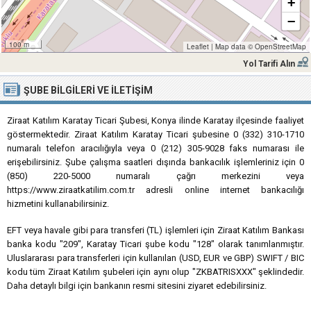
+
−
100 m
Leaflet
|
Map data ©
OpenStreetMap
Yol Tarifi Alın
ŞUBE BILGILERI VE İLETIŞIM
Ziraat Katılım Karatay Ticari Şubesi, Konya ilinde Karatay ilçesinde faaliyet
göstermektedir. Ziraat Katılım Karatay Ticari şubesine 0 (332) 310-1710
numaralı telefon aracılığıyla veya 0 (212) 305-9028 faks numarası ile
erişebilirsiniz. Şube çalışma saatleri dışında bankacılık işlemleriniz için 0
(850) 220-5000 numaralı çağrı merkezini veya
https://www.ziraatkatilim.com.tr adresli online internet bankacılığı
hizmetini kullanabilirsiniz.
EFT veya havale gibi para transferi (TL) işlemleri için Ziraat Katılım Bankası
banka kodu "209", Karatay Ticari şube kodu "128" olarak tanımlanmıştır.
Uluslararası para transferleri için kullanılan (USD, EUR ve GBP) SWIFT / BIC
kodu tüm Ziraat Katılım şubeleri için aynı olup "ZKBATRISXXX" şeklindedir.
Daha detaylı bilgi için bankanın resmi sitesini ziyaret edebilirsiniz.