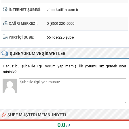
İNTERNET ŞUBESI:
ziraatkatilim.com.tr
ÇAĞRI MERKEZI:
0 (850) 220-5000
YURTIÇI ŞUBE:
65 ilde 225 şube
ŞUBE
YORUM VE ŞIKAYETLER
Henüz bu şube ile ilgili yorum yapılmamış. İlk yorumu siz girmek ister
misiniz?
ŞUBE MÜŞTERI MEMNUNIYETI
0.0
/ 5