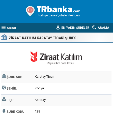
Menu
EN YAKIN ŞUBELER
ARAMA
ZIRAAT KATILIM KARATAY TICARI ŞUBESI
Karatay Ticari
ŞUBE ADI:
Konya
ŞEHIR:
Karatay
İLÇE:
128
ŞUBE KODU: